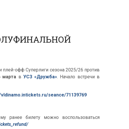
ПОЛУФИНАЛЬНОЙ
и плей-офф Суперлиги сезона 2025/26 против
6 марта
в
УСЗ «Дружба»
. Начало встречи в
//vldinamo.intickets.ru/seance/71139769
му ранее билету можно воспользоваться
ickets_refund/