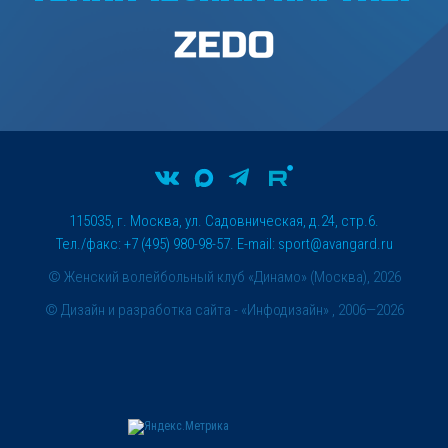
115035, г. Москва, ул. Садовническая, д.24, стр.6.
Тел./факс: +7 (495) 980-98-57. E-mail:
sport@avangard.ru
© Женский волейбольный клуб «Динамо» (Москва), 2026
©
Дизайн и разработка сайта
- «Инфодизайн» , 2006—2026