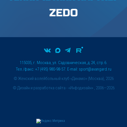
115035, г. Москва, ул. Садовническая, д.24, стр.6.
Тел./факс: +7 (495) 980-98-57. E-mail:
sport@avangard.ru
© Женский волейбольный клуб «Динамо» (Москва), 2026
©
Дизайн и разработка сайта
- «Инфодизайн» , 2006—2026