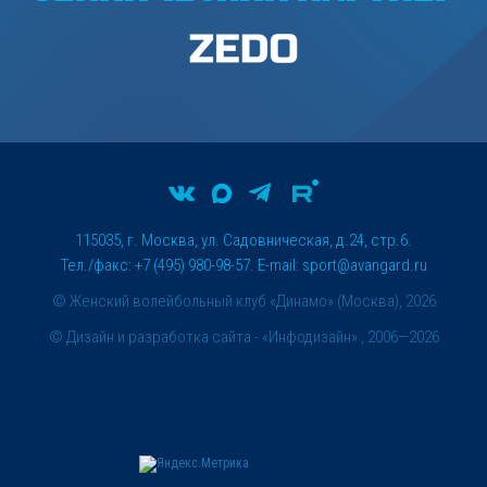
115035, г. Москва, ул. Садовническая, д.24, стр.6.
Тел./факс: +7 (495) 980-98-57. E-mail:
sport@avangard.ru
© Женский волейбольный клуб «Динамо» (Москва), 2026
©
Дизайн и разработка сайта
- «Инфодизайн» , 2006—2026