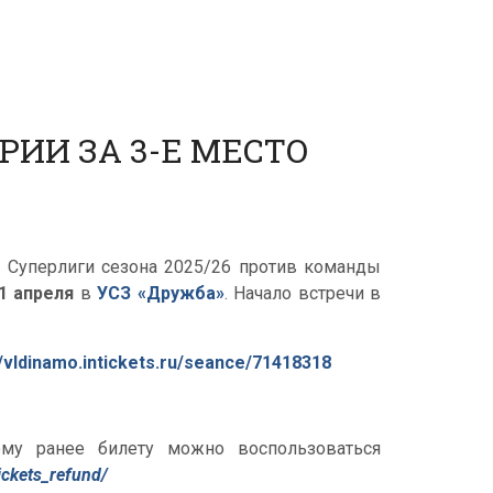
ИИ ЗА 3-Е МЕСТО
о Суперлиги сезона 2025/26 против команды
1 апреля
в
УСЗ «Дружба»
. Начало встречи в
//vldinamo.intickets.ru/seance/71418318
му ранее билету можно воспользоваться
ickets_refund/