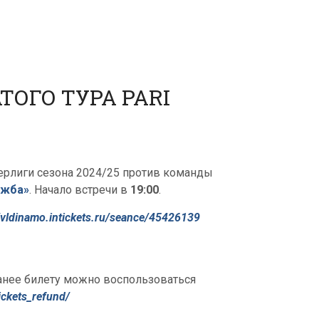
ОГО ТУРА PARI
перлиги сезона 2024/25 против команды
ужба»
. Начало встречи в
19:00
.
//vldinamo.intickets.ru/seance/45426139
анее билету можно воспользоваться
ickets_refund/