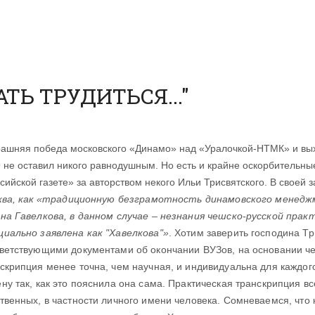
Ь ТРУДИТЬСЯ..."
ашняя победа московского «Динамо» над «Уралочкой-НТМК» и вы
 не оставил никого равнодушным. Но есть и крайне оскорбительные
сийской газете» за авторством некого Ильи Трисвятского. В своей 
ва, как «
традиционную безграмотность динамовского менед
на Гавелкова, в данном случае – незнания чешско-русской пра
иально заявлена как "Хавелкова"»
. Хотим заверить господина Т
ветствующими документами об окончании ВУЗов, на основании чег
скрипция менее точна, чем научная, и индивидуальна для каждог
ну так, как это пояснила она сама. Практическая транскрипция в
твенных, в частности личного имени человека. Сомневаемся, что