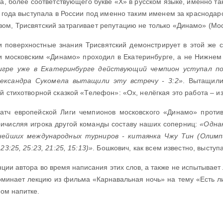
ка, более соответствующего букве «Х» в русском языке, именно 
3 года выступала в России под именно таким именем за краснода
ом, Трисвятский затрагивает репутацию не только «Динамо» (Мос
 поверхностные знания Трисвятский демонстрирует в этой же ст
 московским «Динамо» проходил в Екатеринбурге, а не Нижнем
игре уже в Екатеринбурге действующий чемпион уступал по 
ександра Сукомела вытащили эту встречу - 3:2»
. Вытащили
й стихотворной сказкой «Телефон»: «Ох, нелёгкая это работа – и
тч европейской Лиги чемпионов московского «Динамо» против 
ричисляя игрока другой команды составу наших соперниц:
«Однак
ейших международных турниров - китаянка Чжу Тин (Олимпиа
3:25, 25:23, 21:25, 15:13)»
.
Бошкович, как всем известно, выступ
нции автора во время написания этих слов, а также не испытывает
минает лекцию из фильма «Карнавальная ночь» на тему «Есть ли
мом напитке.