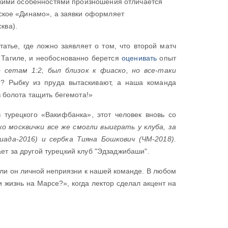
такими особенностями произношения отличается
рское «Динамо», а заявки оформляет
ква).
атье, где ложно заявляет о том, что второй матч
 Тагиле, и необоснованно берется
оценивать
опыт
сетам 1:2, был близок к фиаско, но все-таки
? Рыбку из пруда вытаскивают, а наша команда
з болота тащить бегемота!»
турецкого «Вакифбанка», этот человек вновь со
о москвички все же смогли выиграть у клуба, за
да-2016) и сербка Тияна Бошкович (ЧМ-2018).
ает за другой турецкий клуб "Эдзаджибаши".
 ли он личной неприязни к нашей команде. В любом
 жизнь на Марсе?», когда лектор сделал акцент на