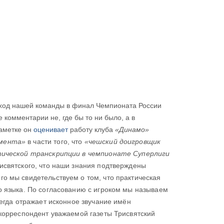
ход нашей команды в финал Чемпионата России
 комментарии не, где бы то ни было, а в
заметке он
оценивает
работу клуба
«Динамо»
жмента»
в части того, что
«чешский доигровщик
ктической транскрипции в чемпионате Суперлиги
рисвятского, что наши знания подтверждены
о мы свидетельствуем о том, что практическая
о языка. По согласованию с игроком мы называем
сегда отражает исконное звучание имён
 корреспондент уважаемой газеты Трисвятский