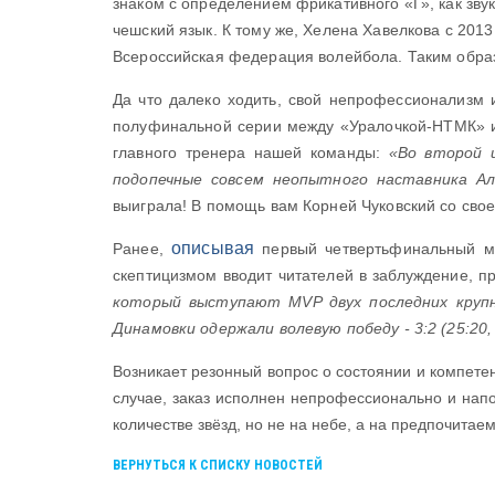
знаком с определением фрикативного «Г», как зву
чешский язык. К тому же, Хелена Хавелкова с 201
Всероссийская федерация волейбола. Таким образ
Да что далеко ходить, свой непрофессионализм и
полуфинальной серии между «Уралочкой-НТМК» и
главного тренера нашей команды:
«Во второй 
подопечные совсем неопытного наставника Ал
выиграла! В помощь вам Корней Чуковский со свое
описывая
Ранее,
первый четвертьфинальный ма
скептицизмом вводит читателей в заблуждение, п
который выступают MVP двух последних крупн
Динамовки одержали волевую победу - 3:2 (25:20, 2
Возникает резонный вопрос о состоянии и компете
случае, заказ исполнен непрофессионально и напо
количестве звёзд, но не на небе, а на предпочитае
ВЕРНУТЬСЯ К СПИСКУ НОВОСТЕЙ