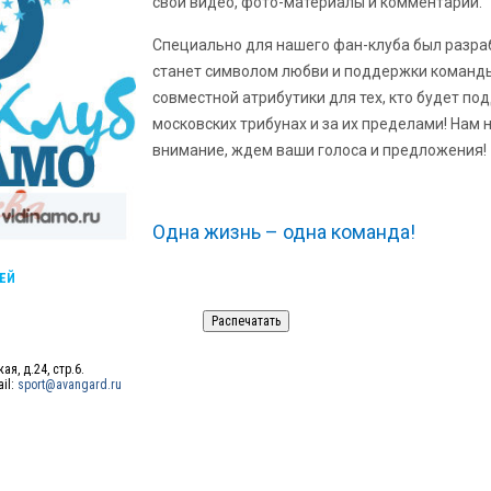
свои видео, фото-материалы и комментарии.
Специально для нашего фан-клуба был разраб
станет символом любви и поддержки команд
совместной атрибутики для тех, кто будет п
московских трибунах и за их пределами! Нам
внимание, ждем ваши голоса и предложения!
Одна жизнь – одна команда!
ЕЙ
ая, д.24, стр.6.
ail:
sport@avangard.ru