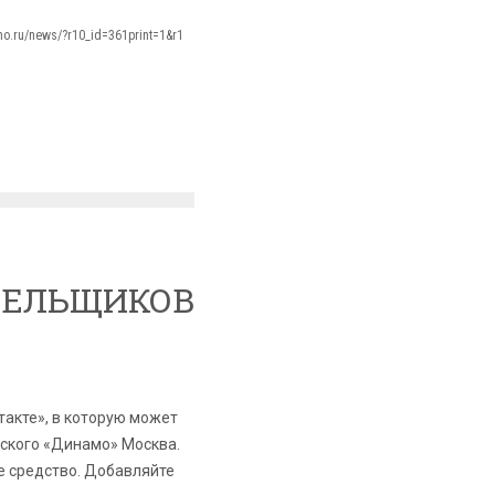
amo.ru/news/?r10_id=361print=1&r1
ЛЕЛЬЩИКОВ
акте», в которую может
ского «Динамо» Москва.
е средство. Добавляйте