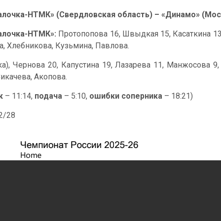
алочка-НТМК» (Свердловская область) – «Динамо» (Москв
алочка-НТМК»:
Протопопова 16, Швыдкая 15, Касаткина 13, 
на, Хлебникова, Кузьмина, Павлова.
ка), Чернова 20, Капустина 19, Лазарева 11, Манжосова 9,
икачева, Акопова.
к
– 11:14,
подача
– 5:10,
ошибки соперника
– 18:21)
42/28