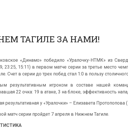
НЕМ ТАГИЛЕ ЗА НАМИ!
ковское «Динамо» победило «Уралочку-НТМК» из Свердлов
19, 23:25, 15:11) в первом матче серии за третье место ч
ле. Счет в серии до трех побед стал 1:0 в пользу столичного
ым результативным игроком в составе нашей команды
равшая 22 очка: 19 в атаке, 3 на блоке, эффективность напа
ая результативная у «Уралочки» – Елизавета Протопопова (
рой матч серии пройдет 7 апреля в Нижнем Тагиле.
АТИСТИКА