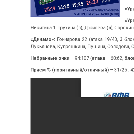
«Ур
«Ур
Никитина 1, Трухина (л), Джиоева (л), Сороки
«Динамо»:
Гончарова 22 (атака 19/43, 3 бло
Лукьянова, Купряшкина, Пушина, Солодова, С
Набранные очки
– 94:107 (
атака
– 60:62,
бло
Прием % (позитивный/отличный)
– 31/25 : 