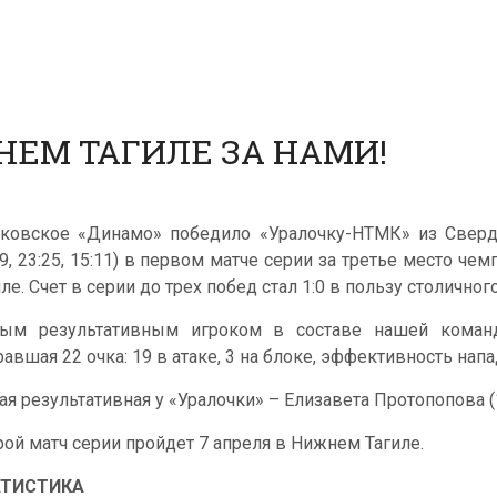
НЕМ ТАГИЛЕ ЗА НАМИ!
ковское «Динамо» победило «Уралочку-НТМК» из Свердлов
19, 23:25, 15:11) в первом матче серии за третье место ч
ле. Счет в серии до трех побед стал 1:0 в пользу столичного
ым результативным игроком в составе нашей команды
равшая 22 очка: 19 в атаке, 3 на блоке, эффективность напа
ая результативная у «Уралочки» – Елизавета Протопопова (
рой матч серии пройдет 7 апреля в Нижнем Тагиле.
АТИСТИКА