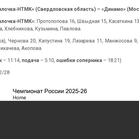
алочка-НТМК» (Свердловская область) – «Динамо» (Москв
алочка-НТМК»:
Протопопова 16, Швыдкая 15, Касаткина 13, 
на, Хлебникова, Кузьмина, Павлова.
ка), Чернова 20, Капустина 19, Лазарева 11, Манжосова 9,
икачева, Акопова.
к
– 11:14,
подача
– 5:10,
ошибки соперника
– 18:21)
42/28