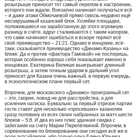
розыгрыше приносит тот самый перелом в настроении,
которого они ждали. Внезапно начинает получаться всё
– и даже атаки Обмочаевой прямо сквозь недавно ещё
несокрушимый казанский блок. Хозяйки площадки,
положившиеся на заработанную до этого огромную
разницу в счёте, вдруг сталкиваются с таким напором,
что сами начинают ошибаться и вскоре теряют всё
своё преимущество – 21:21. Однако в концовке, всё-
таки, сказывается преимущество «Динамо-Казань» на
блоке. Да и против «фактора Гамовой» не поспоришь,
которая особенно хорошо себя показывает именно в
концовках. Екатерина Великая выигрывает длинный
розыгрыш, а затем точным ударом в дальний угол
приносит для Казани очень важный, в первую очередь,
в психологическом плане первый сет.
Впрочем, для московского «Динамо» проигранный сет
– это, скорее, повод не для расстройства, а для
усиления натиска. Буквально за первый отрезок партии
гости ставят для несколько «просевших» казаночек
сразу половину из всех своих набранных за матч шести
блоков – 5:8. И два из них плюс удачная скидка с
забегания на счету Марии Перепёлкиной. Впрочем, в
соревновании по блокированию они сегодня всё же в
роли аутсайдеров, ибо только одна Елена Юрьева