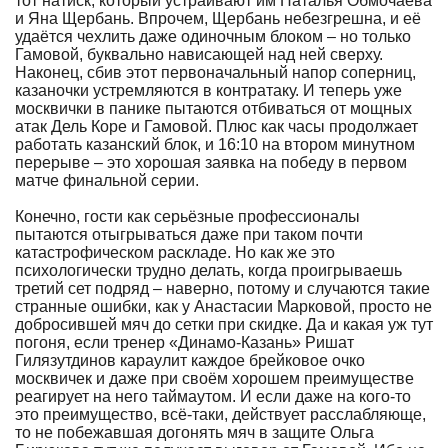
тот натиск, который устраивают им Наталья Обмочаева
и Яна Щербань. Впрочем, Щербань небезгрешна, и её
удаётся чехлить даже одиночным блоком – но только
Гамовой, буквально нависающей над ней сверху.
Наконец, сбив этот первоначальный напор соперниц,
казаночки устремляются в контратаку. И теперь уже
москвички в панике пытаются отбиваться от мощных
атак Дель Коре и Гамовой. Плюс как часы продолжает
работать казанский блок, и 16:10 на втором минутном
перерыве – это хорошая заявка на победу в первом
матче финальной серии.
Конечно, гости как серьёзные профессионалы
пытаются отыгрываться даже при таком почти
катастрофическом раскладе. Но как же это
психологически трудно делать, когда проигрываешь
третий сет подряд – наверно, потому и случаются такие
странные ошибки, как у Анастасии Марковой, просто не
добросившей мяч до сетки при скидке. Да и какая уж тут
погоня, если тренер «Динамо-Казань» Ришат
Гилязутдинов караулит каждое брейковое очко
москвичек и даже при своём хорошем преимуществе
реагирует на него таймаутом. И если даже на кого-то
это преимущество, всё-таки, действует расслабляюще,
то не побежавшая догонять мяч в защите Ольга