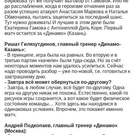
Бирюкова тут же получает выговор от Гамовой. Ибо не
до расслабления, когда в героизме отчаяния раз за
разом успешно атакуют Анастасия Маркова и Наталья
Обмочаева, пытаясь зацепиться за последний шанс.
Тут нужно дожимать! И лучшие в этом деле были
Екатерина Гамова с Антонеллой Дель Коре. Первый
матч остается за «Динамо» (Казань).
Ришат Гилязутдинов, главный тренер «Динамо-
Казань»:
- В принципе, игра была на равных. Во вторую и в
третью партии «качели» были туда-сюда. Но за счёт
некоторых моментов нам удалось усилиться. Сейчас
надо проводить разбор – уже по-новой, т.е. готовиться к
завтрашнему дню.
- Завтра всё может обернуться по-другому?
- Завтра, в любом случае, всё будет по-другому. Одна
игра на другую никак не похожа. Естественно, какой-то
рисунок игры сохранится, а вот какое будет физическое
состояние команды… Хотя здесь мы находимся в
одинаковых условиях. Впрочем, это покажет именно
матч.
Андрей Подкопаев, главный тренер «Динамо»
(Москва):