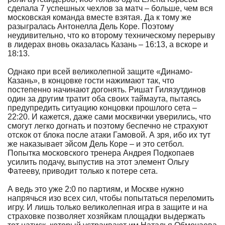
сделала 7 успешных чехлов за матч – больше, чем вся
московская команда вместе взятая. Да к тому же
разыгралась Антонелла Дель Коре. Поэтому
неудивительно, что ко второму техническому перерыву
в лидерах вновь оказалась Казань – 16:13, а вскоре и
18:13.
Однако при всей великолепной защите «Динамо-
Казань», в концовке гости нажимают так, что
постепенно начинают догонять. Ришат Гилязутдинов
один за другим тратит оба своих таймаута, пытаясь
предупредить ситуацию концовки прошлого сета –
22:20. И кажется, даже сами москвички уверились, что
смогут легко догнать и поэтому беспечно не страхуют
отскок от блока после атаки Гамовой. А зря, ибо их тут
же наказывает эйсом Дель Коре – и это сетбол.
Попытка московского тренера Андрея Подкопаев
усилить подачу, выпустив на этот элемент Ольгу
Фатееву, приводит только к потере сета.
А ведь это уже 2:0 по партиям, и Москве нужно
напрячься изо всех сил, чтобы попытаться переломить
игру. И лишь только великолепная игра в защите и на
страховке позволяет хозяйкам площадки выдержать