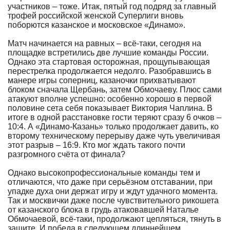
участников – тоже. Итак, пятый год подряд за главный
трофей российской женской Суперлиги вновь
поборются казанское и московское «Динамо».
Матч начинается на равных – всё-таки, сегодня на
площадке встретились две лучшие команды России.
Однако эта стартовая осторожная, прощупывающая
перестрелка продолжается недолго. Разобравшись в
манере игры соперниц, казаночки прихватывают
блоком сначала Щербань, затем Обмочаеву. Плюс сами
атакуют вполне успешно: особенно хорошо в первой
половине сета себя показывает Виктория Чаплина. В
итоге в одной расстановке гости теряют сразу 6 очков –
10:4. А «Динамо-Казань» только продолжает давить, ко
второму техническому перерыву даже чуть увеличивая
этот разрыв – 16:9. Кто мог ждать такого почти
разгромного счёта от финала?
Однако высокопрофессиональные команды тем и
отличаются, что даже при серьёзном отставании, при
упадке духа они держат игру и ждут удачного момента.
Так и москвички даже после чувствительного рикошета
от казанского блока в грудь атаковавшей Наталье
Обмочаевой, всё-таки, продолжают цепляться, тянуть в
защите. И победа в следующем длиннейшем