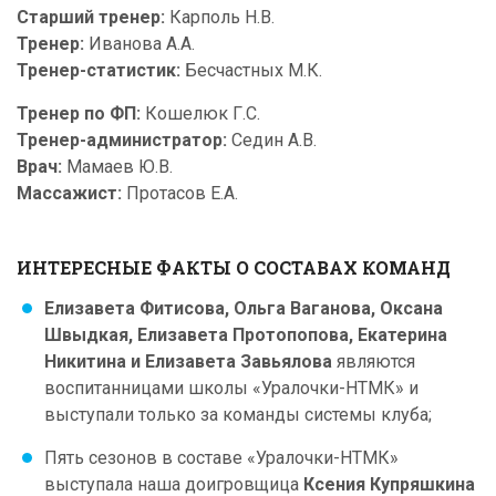
Старший тренер:
Карполь Н.В.
Тренер:
Иванова А.А.
Тренер-статистик:
Бесчастных М.К.
Тренер по ФП:
Кошелюк Г.С.
Тренер-администратор:
Седин А.В.
Врач:
Мамаев Ю.В.
Массажист:
Протасов Е.А.
ИНТЕРЕСНЫЕ ФАКТЫ О СОСТАВАХ КОМАНД
Елизавета Фитисова, Ольга Ваганова, Оксана
Швыдкая, Елизавета Протопопова, Екатерина
Никитина и Елизавета Завьялова
являются
воспитанницами школы «Уралочки-НТМК» и
выступали только за команды системы клуба;
Пять сезонов в составе «Уралочки-НТМК»
выступала наша доигровщица
Ксения Купряшкина