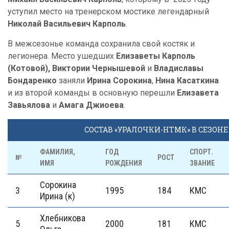
уступил место на тренерском мостике легендарный
Николай Васильевич Карполь
.
В межсезонье команда сохранила свой костяк и
легионера. Место ушедших
Елизаветы Карполь
(Котовой), Виктории Чернышевой
и
Владиславы
Бондаренко
заняли
Ирина Сорокина
,
Нина Касаткина
и из второй команды в основную перешли
Елизавета
Завьялова
и
Амага Джиоева
.
СОСТАВ «УРАЛОЧКИ-НТМК» В СЕЗОНЕ 
ФАМИЛИЯ,
ГОД
СПОРТ.
№
РОСТ
ИМЯ
РОЖДЕНИЯ
ЗВАНИЕ
Сорокина
3
1995
184
КМС
Ирина (к)
Хлебникова
5
2000
181
КМС