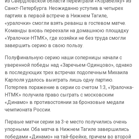
из Свердловской области переиграли «Корабелку» из
Санкт-Петербурга. Неожиданно уступив в четырех
партиях в первой встрече в Нижнем Тагиле,
«уралочки» смогли взять реванш в гостевом матче.
Команды вновь переехали на домашнюю площадку
«Уралочки-НТМК», где хозяйки не без труда смогли
завершить серию в свою пользу.
Полуфинальную серию наши соперницы начали с
уверенной победы над «Заречьем-Одинцово», однако
в последующих трех встречах подопечным Михаила
Карполя удалось выиграть лишь одну партию.
Потерпев поражение в серии со счетом 1:3, «Уралочка-
НТМК» получила право сыграть с московским
«Динамо» в противостоянии за бронзовые медали
чемпионата России.
Первые матчи серии за 3-е место получились очень
упорными. Оба матча в Нижнем Тагиле завершились
победами «Динамо» на тай-брейке, причем во второй