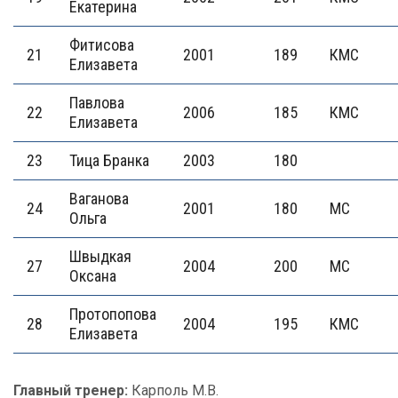
Екатерина
Фитисова
21
2001
189
КМС
Елизавета
Павлова
22
2006
185
КМС
Елизавета
23
Тица Бранка
2003
180
Ваганова
24
2001
180
МС
Ольга
Швыдкая
27
2004
200
МС
Оксана
Протопопова
28
2004
195
КМС
Елизавета
Главный тренер:
Карполь М.В.