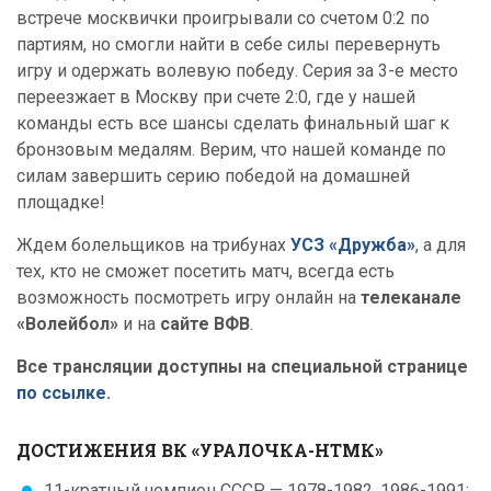
встрече москвички проигрывали со счетом 0:2 по
партиям, но смогли найти в себе силы перевернуть
игру и одержать волевую победу. Серия за 3-е место
переезжает в Москву при счете 2:0, где у нашей
команды есть все шансы сделать финальный шаг к
бронзовым медалям. Верим, что нашей команде по
силам завершить серию победой на домашней
площадке!
Ждем болельщиков на трибунах
УСЗ «Дружба»
, а для
тех, кто не сможет посетить матч, всегда есть
возможность посмотреть игру онлайн на
телеканале
«Волейбол»
и на
сайте ВФВ
.
Все трансляции доступны на специальной странице
по ссылке
.
ДОСТИЖЕНИЯ ВК «УРАЛОЧКА-НТМК»
11-кратный чемпион СССР — 1978-1982, 1986-1991;