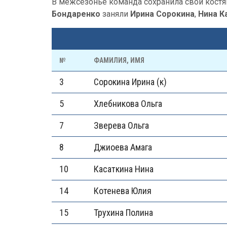
В межсезонье команда сохранила свой костя
Бондаренко
заняли
Ирина Сорокина
,
Нина К
№
ФАМИЛИЯ, ИМЯ
3
Сорокина Ирина (к)
5
Хлебникова Ольга
7
Зверева Ольга
8
Джиоева Амага
10
Касаткина Нина
14
Котенева Юлия
15
Трухина Полина