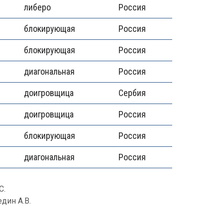
либеро
Россия
блокирующая
Россия
блокирующая
Россия
диагональная
Россия
доигровщица
Сербия
доигровщица
Россия
блокирующая
Россия
диагональная
Россия
С.
един А.В.