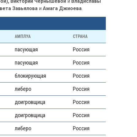
вой), Виктории Чернышевой
и
Владиславы
вета Завьялова
и
Амага Джиоева
.
АМПЛУА
СТРАНА
пасующая
Россия
пасующая
Россия
блокирующая
Россия
либеро
Россия
доигровщица
Россия
доигровщица
Россия
либеро
Россия