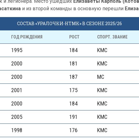
к и легионера. Место ушедших
Елизаветы Карполь (Кото
асаткина
и из второй команды в основную перешли
Елиза
СОСТАВ «УРАЛОЧКИ-НТМК» В СЕЗОНЕ 2025/26
ГОД РОЖДЕНИЯ
РОСТ
СПОРТ. ЗВАНИЕ
1995
184
КМС
2000
181
КМС
2000
187
МС
2001
175
КМС
2000
184
КМС
2005
191
КМС
1998
176
КМС