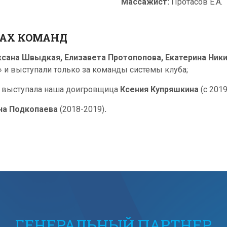
Массажист:
Протасов Е.А.
ВАХ КОМАНД
ксана Швыдкая, Елизавета Протопопова, Екатерина Ник
и выступали только за команды системы клуба;
» выступала наша доигровщица
Ксения Купряшкина
(с 2019
на Подкопаева
(2018-2019)
.
ГЕНЕРАЛЬНЫЙ ПАРТНЕР