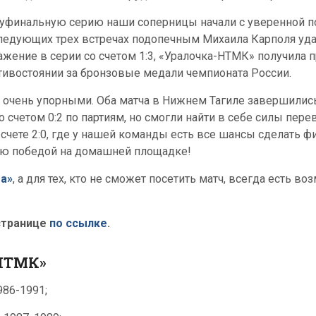
уфинальную серию наши соперницы начали с уверенной п
ледующих трех встречах подопечным Михаила Карполя уда
ажение в серии со счетом 1:3, «Уралочка-НТМК» получила 
тивостоянии за бронзовые медали чемпионата России.
ь очень упорными. Оба матча в Нижнем Тагиле завершилис
 счетом 0:2 по партиям, но смогли найти в себе силы пере
 счете 2:0, где у нашей команды есть все шансы сделать
ию победой на домашней площадке!
а»
, а для тех, кто не сможет посетить матч, всегда есть в
странице
по ссылке
.
НТМК»
986-1991;