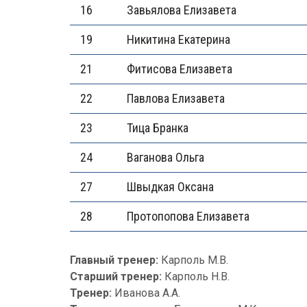
16
Завьялова Елизавета
19
Никитина Екатерина
21
Фитисова Елизавета
22
Павлова Елизавета
23
Тица Бранка
24
Ваганова Ольга
27
Швыдкая Оксана
28
Протопопова Елизавета
Главный тренер:
Карполь М.В.
Старший тренер:
Карполь Н.В.
Тренер:
Иванова А.А.