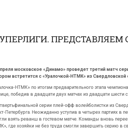
 СУПЕРЛИГИ. ПРЕДСТАВЛЯЕМ 
апреля московское «Динамо» проведет третий матч сери
ором встретится с «Уралочкой-НТМК» из Свердловской об
алочка-НТМК» по итогам предварительного этапа чемпионат
лице, победив в двадцати двух матчах из двадцати шести с
етвертьфинальной серии плей-офф волейболистки из Сверд
кт-Петербурга. Неожиданно уступив в четырех партиях в п
гли взять реванш в гостевом матче. Команды вновь пере
К», где хозяйки не без труда смогли завершить серию в с