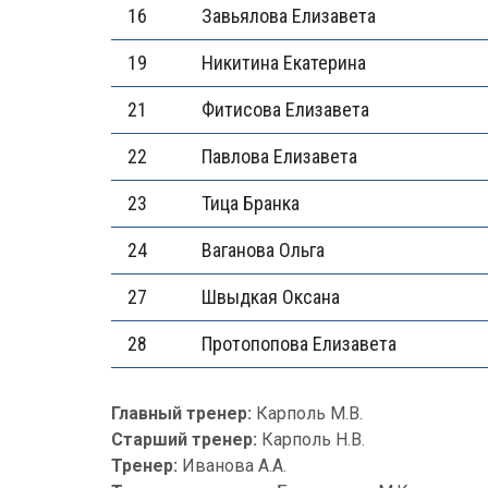
16
Завьялова Елизавета
19
Никитина Екатерина
21
Фитисова Елизавета
22
Павлова Елизавета
23
Тица Бранка
24
Ваганова Ольга
27
Швыдкая Оксана
28
Протопопова Елизавета
Главный тренер:
Карполь М.В.
Старший тренер:
Карполь Н.В.
Тренер:
Иванова А.А.