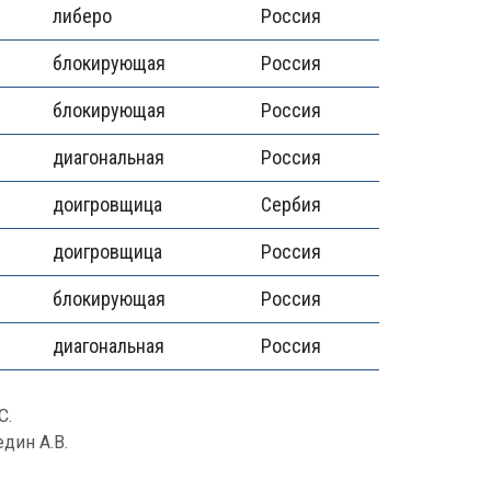
либеро
Россия
блокирующая
Россия
блокирующая
Россия
диагональная
Россия
доигровщица
Сербия
доигровщица
Россия
блокирующая
Россия
диагональная
Россия
С.
един А.В.