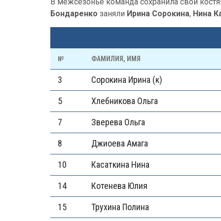
В межсезонье команда сохранила свой костя
Бондаренко
заняли
Ирина Сорокина
,
Нина К
№
ФАМИЛИЯ, ИМЯ
3
Сорокина Ирина (к)
5
Хлебникова Ольга
7
Зверева Ольга
8
Джиоева Амага
10
Касаткина Нина
14
Котенева Юлия
15
Трухина Полина