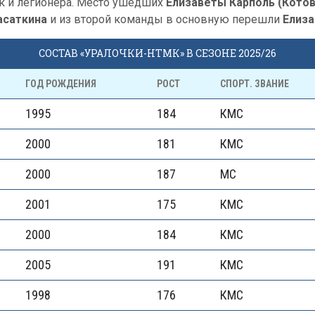
к и легионера. Место ушедших
Елизаветы Карполь (Кото
асаткина
и из второй команды в основную перешли
Елиза
СОСТАВ «УРАЛОЧКИ-НТМК» В СЕЗОНЕ 2025/26
ГОД РОЖДЕНИЯ
РОСТ
СПОРТ. ЗВАНИЕ
1995
184
КМС
2000
181
КМС
2000
187
МС
2001
175
КМС
2000
184
КМС
2005
191
КМС
1998
176
КМС