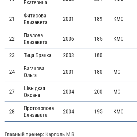
Екатерина
Фитисова
21
2001
189
КМС
Елизавета
Павлова
22
2006
185
КМС
Елизавета
23
Тица Бранка
2003
180
Ваганова
24
2001
180
МС
Ольга
Швыдкая
27
2004
200
МС
Оксана
Протопопова
28
2004
195
КМС
Елизавета
Главный тренер:
Карполь М.В.