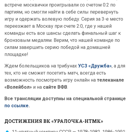
встрече москвички проигрывали со счетом 0:2 по
партиям, но смогли найти в себе силы перевернуть
игру и одержать волевую победу. Серия за 3-е место
переезжает в Москву при счете 2:0, где у нашей
команды есть все шансы сделать финальный шаг к
бронзовым медалям. Верим, что нашей команде по
силам завершить серию победой на домашней
площадке!
Ждем болельщиков на трибунах
УСЗ «Дружба»
, а для
тех, кто не сможет посетить матч, всегда есть
возможность посмотреть игру онлайн на
телеканале
«Волейбол»
и на
сайте ВФВ
.
Все трансляции доступны на специальной странице
по ссылке
.
ДОСТИЖЕНИЯ ВК «УРАЛОЧКА-НТМК»
11-кратный чемпион СССР — 1978-1982, 1986-1991;