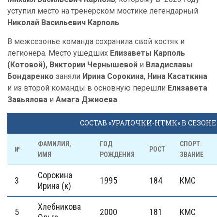
уступил место на тренерском мостике легендарный
Николай Васильевич Карполь
.
В межсезонье команда сохранила свой костяк и
легионера. Место ушедших
Елизаветы Карполь
(Котовой), Виктории Чернышевой
и
Владиславы
Бондаренко
заняли
Ирина Сорокина
,
Нина Касаткина
и из второй команды в основную перешли
Елизавета
Завьялова
и
Амага Джиоева
.
СОСТАВ «УРАЛОЧКИ-НТМК» В СЕЗОНЕ 
ФАМИЛИЯ,
ГОД
СПОРТ.
№
РОСТ
ИМЯ
РОЖДЕНИЯ
ЗВАНИЕ
Сорокина
3
1995
184
КМС
Ирина (к)
Хлебникова
5
2000
181
КМС