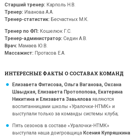
Старший тренер:
Карполь Н.В.
Тренер:
Иванова А.А.
Тренер-статистик:
Бесчастных М.К.
Тренер по ФП:
Кошелюк Г.С.
Тренер-администратор:
Седин А.В.
Врач:
Мамаев Ю.В.
Массажист:
Протасов Е.А.
ИНТЕРЕСНЫЕ ФАКТЫ О СОСТАВАХ КОМАНД
Елизавета Фитисова, Ольга Ваганова, Оксана
Швыдкая, Елизавета Протопопова, Екатерина
Никитина и Елизавета Завьялова
являются
воспитанницами школы «Уралочки-НТМК» и
выступали только за команды системы клуба;
Пять сезонов в составе «Уралочки-НТМК»
выступала наша доигровщица
Ксения Купряшкина