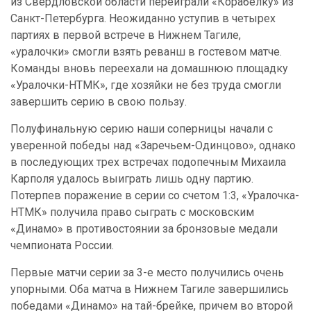
из Свердловской области переиграли «Корабелку» из
Санкт-Петербурга. Неожиданно уступив в четырех
партиях в первой встрече в Нижнем Тагиле,
«уралочки» смогли взять реванш в гостевом матче.
Команды вновь переехали на домашнюю площадку
«Уралочки-НТМК», где хозяйки не без труда смогли
завершить серию в свою пользу.
Полуфинальную серию наши соперницы начали с
уверенной победы над «Заречьем-Одинцово», однако
в последующих трех встречах подопечным Михаила
Карполя удалось выиграть лишь одну партию.
Потерпев поражение в серии со счетом 1:3, «Уралочка-
НТМК» получила право сыграть с московским
«Динамо» в противостоянии за бронзовые медали
чемпионата России.
Первые матчи серии за 3-е место получились очень
упорными. Оба матча в Нижнем Тагиле завершились
победами «Динамо» на тай-брейке, причем во второй