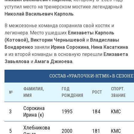
уступил место на тренерском мостике легендарный
Николай Васильевич Карполь
.
В межсезонье команда сохранила свой костяк и
легионера. Место ушедших
Елизаветы Карполь
(Котовой), Виктории Чернышевой
и
Владиславы
Бондаренко
заняли
Ирина Сорокина
,
Нина Касаткина
и из второй команды в основную перешли
Елизавета
Завьялова
и
Амага Джиоева
.
СОСТАВ «УРАЛОЧКИ-НТМК» В СЕЗОНЕ 
ФАМИЛИЯ,
ГОД
СПОРТ.
№
РОСТ
ИМЯ
РОЖДЕНИЯ
ЗВАНИЕ
Сорокина
3
1995
184
КМС
Ирина (к)
Хлебникова
5
2000
181
КМС