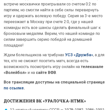
встрече москвички проигрывали со счетом 0:2 по
партиям, но смогли найти в себе силы перевернуть
игру и одержать волевую победу. Серия за 3-е место
переезжает в Москву при счете 2:0, где у нашей
команды есть все шансы сделать финальный шаг к
бронзовым медалям. Верим, что нашей команде по
силам завершить серию победой на домашней
площадке!
Ждем болельщиков на трибунах
УСЗ «Дружба»
, а для
тех, кто не сможет посетить матч, всегда есть
возможность посмотреть игру онлайн на
телеканале
«Волейбол»
и на
сайте ВФВ
.
Все трансляции доступны на специальной странице
по ссылке
.
ДОСТИЖЕНИЯ ВК «УРАЛОЧКА-НТМК»
11-кратный чемпион СССР — 1978-1982, 1986-1991;