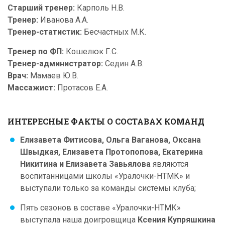
Старший тренер:
Карполь Н.В.
Тренер:
Иванова А.А.
Тренер-статистик:
Бесчастных М.К.
Тренер по ФП:
Кошелюк Г.С.
Тренер-администратор:
Седин А.В.
Врач:
Мамаев Ю.В.
Массажист:
Протасов Е.А.
ИНТЕРЕСНЫЕ ФАКТЫ О СОСТАВАХ КОМАНД
Елизавета Фитисова, Ольга Ваганова, Оксана
Швыдкая, Елизавета Протопопова, Екатерина
Никитина и Елизавета Завьялова
являются
воспитанницами школы «Уралочки-НТМК» и
выступали только за команды системы клуба;
Пять сезонов в составе «Уралочки-НТМК»
выступала наша доигровщица
Ксения Купряшкина