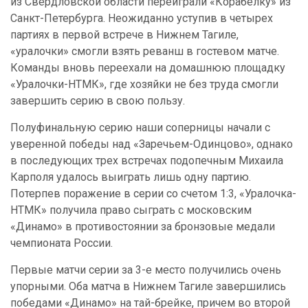
из Свердловской области переиграли «Корабелку» из
Санкт-Петербурга. Неожиданно уступив в четырех
партиях в первой встрече в Нижнем Тагиле,
«уралочки» смогли взять реванш в гостевом матче.
Команды вновь переехали на домашнюю площадку
«Уралочки-НТМК», где хозяйки не без труда смогли
завершить серию в свою пользу.
Полуфинальную серию наши соперницы начали с
уверенной победы над «Заречьем-Одинцово», однако
в последующих трех встречах подопечным Михаила
Карполя удалось выиграть лишь одну партию.
Потерпев поражение в серии со счетом 1:3, «Уралочка-
НТМК» получила право сыграть с московским
«Динамо» в противостоянии за бронзовые медали
чемпионата России.
Первые матчи серии за 3-е место получились очень
упорными. Оба матча в Нижнем Тагиле завершились
победами «Динамо» на тай-брейке, причем во второй