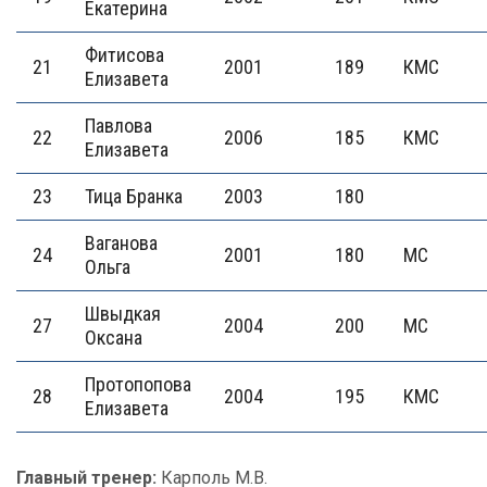
Екатерина
Фитисова
21
2001
189
КМС
Елизавета
Павлова
22
2006
185
КМС
Елизавета
23
Тица Бранка
2003
180
Ваганова
24
2001
180
МС
Ольга
Швыдкая
27
2004
200
МС
Оксана
Протопопова
28
2004
195
КМС
Елизавета
Главный тренер:
Карполь М.В.