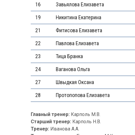
16
Завьялова Елизавета
19
Никитина Екатерина
21
Фитисова Елизавета
22
Павлова Елизавета
23
Тица Бранка
24
Ваганова Ольга
27
Швыдкая Оксана
28
Протопопова Елизавета
Главный тренер:
Карполь М.В.
Старший тренер:
Карполь Н.В.
Тренер:
Иванова А.А.