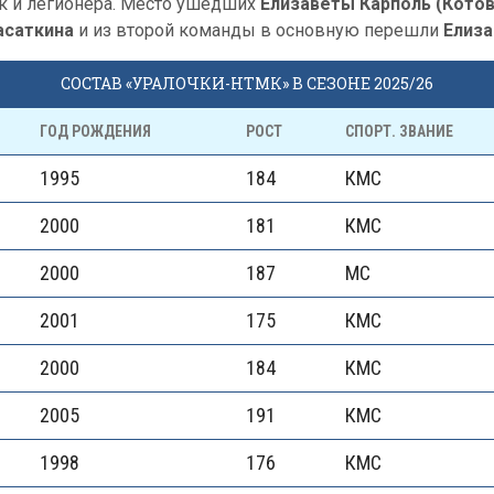
к и легионера. Место ушедших
Елизаветы Карполь (Кото
асаткина
и из второй команды в основную перешли
Елиза
СОСТАВ «УРАЛОЧКИ-НТМК» В СЕЗОНЕ 2025/26
ГОД РОЖДЕНИЯ
РОСТ
СПОРТ. ЗВАНИЕ
1995
184
КМС
2000
181
КМС
2000
187
МС
2001
175
КМС
2000
184
КМС
2005
191
КМС
1998
176
КМС