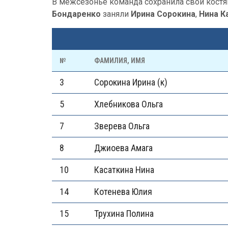
В межсезонье команда сохранила свой костя
Бондаренко
заняли
Ирина Сорокина
,
Нина К
№
ФАМИЛИЯ, ИМЯ
3
Сорокина Ирина (к)
5
Хлебникова Ольга
7
Зверева Ольга
8
Джиоева Амага
10
Касаткина Нина
14
Котенева Юлия
15
Трухина Полина