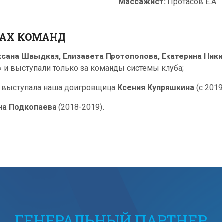
Массажист:
Протасов Е.А.
ВАХ КОМАНД
ксана Швыдкая, Елизавета Протопопова, Екатерина Ник
и выступали только за команды системы клуба;
» выступала наша доигровщица
Ксения Купряшкина
(с 2019
на Подкопаева
(2018-2019)
.
ГЕНЕРАЛЬНЫЙ ПАРТНЕР