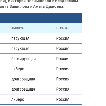
вой), Виктории Чернышевой
и
Владиславы
вета Завьялова
и
Амага Джиоева
.
АМПЛУА
СТРАНА
пасующая
Россия
пасующая
Россия
блокирующая
Россия
либеро
Россия
доигровщица
Россия
доигровщица
Россия
либеро
Россия