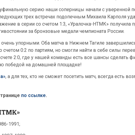
уфинальную серию наши соперницы начали с уверенной п
ледующих трех встречах подопечным Михаила Карполя уда
ажение в серии со счетом 1:3, «Уралочка-НТМК» получила 
тивостоянии за бронзовые медали чемпионата России.
ь очень упорными. Оба матча в Нижнем Тагиле завершилис
 счетом 0:2 по партиям, но смогли найти в себе силы пере
 счете 2:0, где у нашей команды есть все шансы сделать
ию победой на домашней площадке!
а»
, а для тех, кто не сможет посетить матч, всегда есть в
странице
по ссылке
.
НТМК»
986-1991;