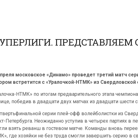
 СУПЕРЛИГИ. ПРЕДСТАВЛЯЕМ 
апреля московское «Динамо» проведет третий матч сери
ором встретится с «Уралочкой-НТМК» из Свердловской об
алочка-НТМК» по итогам предварительного этапа чемпионат
лице, победив в двадцати двух матчах из двадцати шести с
етвертьфинальной серии плей-офф волейболистки из Сверд
кт-Петербурга. Неожиданно уступив в четырех партиях в п
гли взять реванш в гостевом матче. Команды вновь пере
К», где хозяйки не без труда смогли завершить серию в с