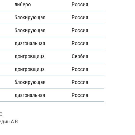
либеро
Россия
блокирующая
Россия
блокирующая
Россия
диагональная
Россия
доигровщица
Сербия
доигровщица
Россия
блокирующая
Россия
диагональная
Россия
С.
един А.В.