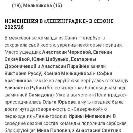
(19), Мельникова (15)
.
ИЗМЕНЕНИЯ В «ЛЕНИНГРАДКЕ» В СЕЗОНЕ
2025/26
В межсезонье команда из Санкт-Петербурга
сохранила свой костяк, укрепив некоторые позиции.
Место ушедших
Анастасии Черновой, Евгении
Сикачёвой, Юлии Цибулько, Екатерины
Дороничевой
и
Анастасии Пирайнен
заняли
Виктория Руссу, Ксения Меньщикова
и
Софья
Братчикова
. Также из зарубежья вернулась в команду
Елизавета Рубан
(более известная болельщикам под
фамилией
Самадова
). Уже в августе к «Ленинградке»
присоединилась
Ольга Юрьева
, а чуть позднее была
достигнута договоренность с «Северянкой» о
переходе из «Ленинградки»
Ирины Миланович
. В
середине сезона состав команды пополнила сербская
блокирующая
Мина Попович
, а
Анастасия Светник