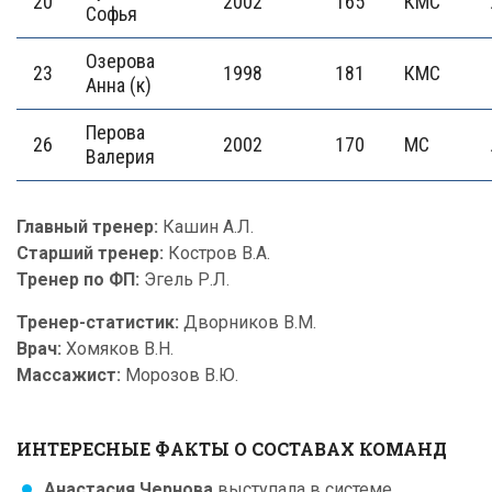
20
2002
165
КМС
Софья
Озерова
23
1998
181
КМС
Анна (к)
Перова
26
2002
170
МС
Валерия
Главный тренер:
Кашин А.Л.
Старший тренер:
Костров В.А.
Тренер по ФП:
Эгель Р.Л.
Тренер-статистик:
Дворников В.М.
Врач:
Хомяков В.Н.
Массажист:
Морозов В.Ю.
ИНТЕРЕСНЫЕ ФАКТЫ О СОСТАВАХ КОМАНД
Анастасия Чернова
выступала в системе