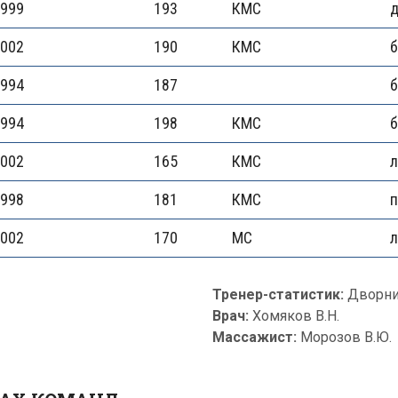
999
193
КМС
д
002
190
КМС
994
187
994
198
КМС
002
165
КМС
л
998
181
КМС
002
170
МС
л
Тренер-статистик:
Дворни
Врач:
Хомяков В.Н.
Массажист:
Морозов В.Ю.