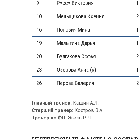
9
Руссу Виктория
1
10
Меньщикова Ксения
2
16
Попович Мина
1
19
Малыгина Дарья
1
20
Булгакова Софья
2
23
Озерова Анна (к)
1
26
Перова Валерия
2
Главный тренер:
Кашин А.Л.
Старший тренер:
Костров В.А.
Тренер по ФП:
Эгель Р.Л.