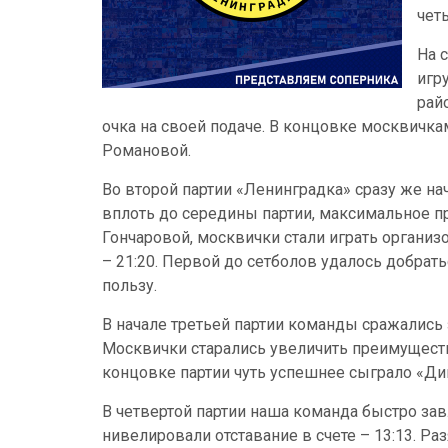
четы
На 
игр
рай
очка на своей подаче. В концовке москвичкам
Романовой.
Во второй партии «Ленинградка» сразу же нач
вплоть до середины партии, максимальное пр
Гончаровой, москвички стали играть организ
– 21:20. Первой до сетболов удалось добра
пользу.
В начале третьей партии команды сражались 
Москвички старались увеличить преимущество
концовке партии чуть успешнее сыграло «Дин
В четвертой партии наша команда быстро зав
нивелировали отставание в счете – 13:13. 