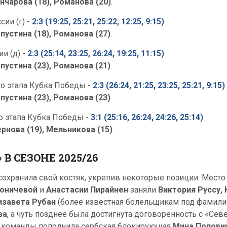
нчарова (18), Романова (20)
.
сии (г)
-
2:3 (19:25, 25:21, 25:22, 12:25, 9:15)
пустина (18), Романова (27)
.
ии (д)
-
2:3 (25:14, 23:25, 26:24, 19:25, 11:15)
пустина (23), Романова (21)
.
го этапа Кубка Победы -
2:3 (26:24, 21:25, 23:25, 25:21, 9:15)
пустина (23), Романова (23)
.
го этапа Кубка Победы -
3:1 (25:16, 26:24, 24:26, 25:14)
рнова (19), Мельникова (15)
.
В СЕЗОНЕ 2025/26
сохранила свой костяк, укрепив некоторые позиции. Мес
роничевой
и
Анастасии Пирайнен
заняли
Виктория Руссу,
изавета Рубан
(более известная болельщикам под фамил
ва
, а чуть позднее была достигнута договоренность с «Се
ав команды пополнила сербская блокирующая
Мина Попови