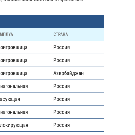
МПЛУА
СТРАНА
доигровщица
Россия
доигровщица
Россия
доигровщица
Азербайджан
иагональная
Россия
пасующая
Россия
иагональная
Россия
блокирующая
Россия