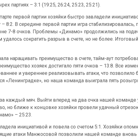
рех партиях – 3:1 (19:25, 26:24, 25:23, 25:21).
старте первой партии хозяйки быстро завладели инициатив
у – 8:2. В середине первой партии игра стабилизировалась
оне 7-8 очков. Проблемы «Динамо» продолжились на подач
 удалось сократить разрыв в счете, но не более. Итоговый 
ала наращивать преимущество в счете, тайм-аут потребова
еимущество хозяек достигало пяти очков – 13:8. Все изм
ованнее и увереннее реализовывать атаки, что позволило
ться «Ленинградке», но наша команда выиграла пять розы
за каждый мяч. Выйти вперед на два очка нашей команде у
, но ближе к концовке хозяйки провели удачный отрезок 
амо» – 25:23.
ладела инициативой и повела со счетом 5:1. Хозяйки опом
Разящие атаки Манжосовой позволили нашей команде вновь 