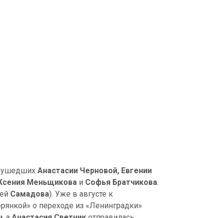
то ушедших
Анастасии Черновой, Евгении
 Ксения Меньщикова
и
Софья Братчикова
.
ией
Самадова
). Уже в августе к
верянкой» о переходе из «Ленинградки»
ч
, а
Анастасия Светник
отправилась