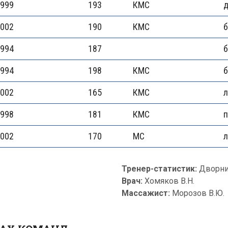
999
193
КМС
д
002
190
КМС
994
187
994
198
КМС
002
165
КМС
л
998
181
КМС
002
170
МС
л
Тренер-статистик:
Дворни
Врач:
Хомяков В.Н.
Массажист:
Морозов В.Ю.