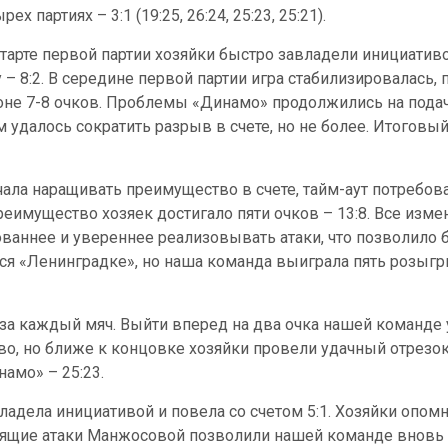
рех партиях – 3:1 (19:25, 26:24, 25:23, 25:21).
старте первой партии хозяйки быстро завладели инициатив
у – 8:2. В середине первой партии игра стабилизировалась
оне 7-8 очков. Проблемы «Динамо» продолжились на подач
 удалось сократить разрыв в счете, но не более. Итоговый 
ала наращивать преимущество в счете, тайм-аут потребова
еимущество хозяек достигало пяти очков – 13:8. Все изм
ованнее и увереннее реализовывать атаки, что позволило
ться «Ленинградке», но наша команда выиграла пять розы
за каждый мяч. Выйти вперед на два очка нашей команде у
, но ближе к концовке хозяйки провели удачный отрезок 
амо» – 25:23.
ладела инициативой и повела со счетом 5:1. Хозяйки опом
Разящие атаки Манжосовой позволили нашей команде вновь 