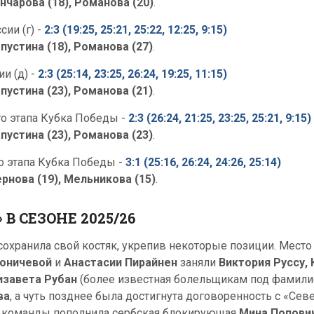
нчарова (18), Романова (20)
.
сии (г)
-
2:3 (19:25, 25:21, 25:22, 12:25, 9:15)
пустина (18), Романова (27)
.
ии (д)
-
2:3 (25:14, 23:25, 26:24, 19:25, 11:15)
пустина (23), Романова (21)
.
го этапа Кубка Победы -
2:3 (26:24, 21:25, 23:25, 25:21, 9:15)
пустина (23), Романова (23)
.
го этапа Кубка Победы -
3:1 (25:16, 26:24, 24:26, 25:14)
рнова (19), Мельникова (15)
.
В СЕЗОНЕ 2025/26
сохранила свой костяк, укрепив некоторые позиции. Мес
роничевой
и
Анастасии Пирайнен
заняли
Виктория Руссу,
изавета Рубан
(более известная болельщикам под фамил
ва
, а чуть позднее была достигнута договоренность с «Се
ав команды пополнила сербская блокирующая
Мина Попови