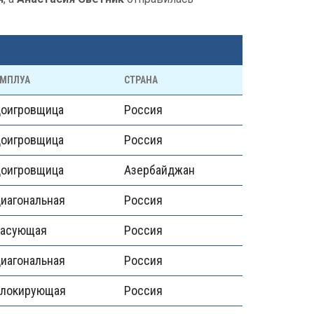
МПЛУА
СТРАНА
доигровщица
Россия
доигровщица
Россия
доигровщица
Азербайджан
иагональная
Россия
пасующая
Россия
иагональная
Россия
блокирующая
Россия