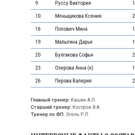
9
Руссу Виктория
1
10
Меньщикова Ксения
2
16
Попович Мина
1
19
Малыгина Дарья
1
20
Булгакова Софья
2
23
Озерова Анна (к)
1
26
Перова Валерия
2
Главный тренер:
Кашин А.Л.
Старший тренер:
Костров В.А.
Тренер по ФП:
Эгель Р.Л.