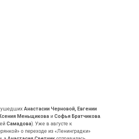
то ушедших
Анастасии Черновой, Евгении
 Ксения Меньщикова
и
Софья Братчикова
.
ией
Самадова
). Уже в августе к
верянкой» о переходе из «Ленинградки»
ч
, а
Анастасия Светник
отправилась