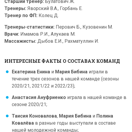
Старший тренер:
Булатович Ж.
Тренеры:
Яворский В.А., Горбань Е.
Тренер по ФП:
Колец Д.
Тренеры-статистики:
Перович Б., Кузовенин М.
Врачи:
Имамов Р.И., Алукаев М.
Массажисты:
Дыбов Е.И., Рахматуллин И.
ИНТЕРЕСНЫЕ ФАКТЫ О СОСТАВАХ КОМАНД
Екатерина Енина
и
Мария Бибина
играли в
течение трех сезонов в нашей команде (сезоны
2020/21, 2021/22 и 2022/23);
Анастасия Ануфриенко
играла в нашей команде в
сезоне 2020/21;
Таисия Коновалова
,
Мария Бибина
и
Полина
Ковалёва
в разные годы выступали в составе
нашей молодежной команды;