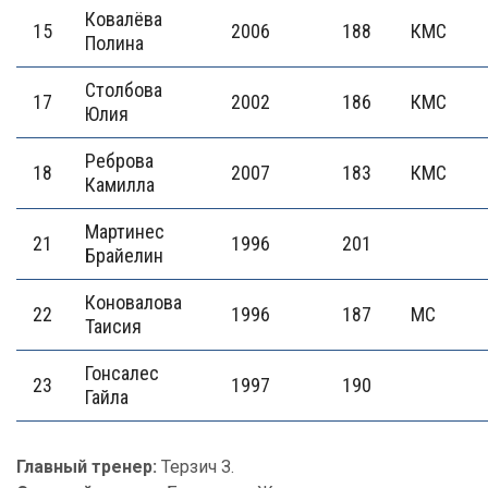
Ковалёва
15
2006
188
КМС
Полина
Столбова
17
2002
186
КМС
Юлия
Реброва
18
2007
183
КМС
Камилла
Мартинес
21
1996
201
Брайелин
Коновалова
22
1996
187
МС
Таисия
Гонсалес
23
1997
190
Гайла
Главный тренер:
Терзич З.