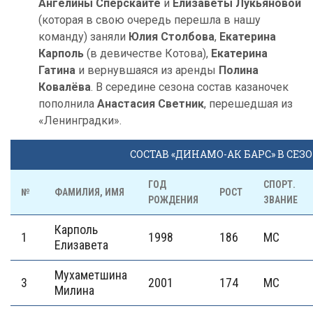
Ангелины Сперскайте
и
Елизаветы Лукьяновой
(которая в свою очередь перешла в нашу
команду) заняли
Юлия Столбова
,
Екатерина
Карполь
(в девичестве Котова),
Екатерина
Гатина
и вернувшаяся из аренды
Полина
Ковалёва
. В середине сезона состав казаночек
пополнила
Анастасия Светник
, перешедшая из
«Ленинградки».
СОСТАВ «ДИНАМО-АК БАРС» В СЕЗО
ГОД
СПОРТ.
№
ФАМИЛИЯ, ИМЯ
РОСТ
РОЖДЕНИЯ
ЗВАНИЕ
Карполь
1
1998
186
МС
Елизавета
Мухаметшина
3
2001
174
МС
Милина