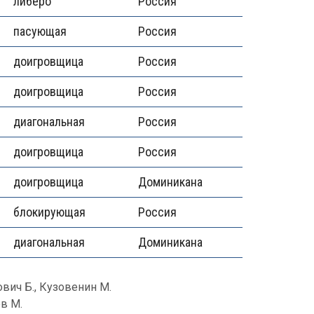
либеро
Россия
пасующая
Россия
доигровщица
Россия
доигровщица
Россия
диагональная
Россия
доигровщица
Россия
доигровщица
Доминикана
блокирующая
Россия
диагональная
Доминикана
вич Б., Кузовенин М.
в М.