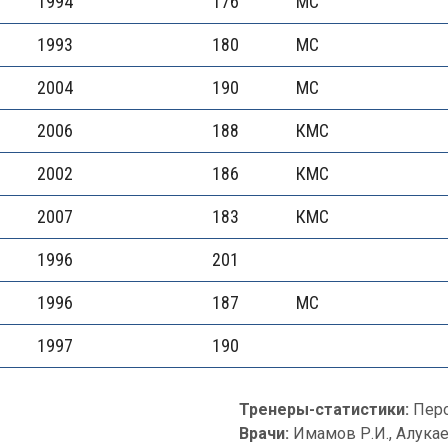
1994
176
МС
1993
180
МС
2004
190
МС
2006
188
КМС
2002
186
КМС
2007
183
КМС
1996
201
1996
187
МС
1997
190
Тренеры-статистики:
Перо
Врачи:
Имамов Р.И., Алукае