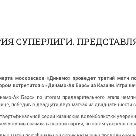
ИЯ СУПЕРЛИГИ. ПРЕДСТАВЛ
марта московское «Динамо» проведет третий матч по
ором встретится с «Динамо-Ак Барс» из Казани. Игра нач
намо-Ак Барс» по итогам предварительного этапа чемпи
лице, победив в двадцати двух матчах из двадцати шести с
етвертьфинальной серии казанские волейболистки уверенн
чей уступив сначала в первой партии, но затем уверенно в
вые матчи полуфинальной серии казаночки провели очень