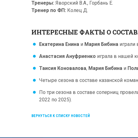
Тренеры:
Яворский В.А., Горбань Е.
Тренер по ФП:
Колец Д.
ИНТЕРЕСНЫЕ ФАКТЫ О СОСТА
Екатерина Енина
и
Мария Бибина
играли в
Анастасия Ануфриенко
играла в нашей к
Таисия Коновалова
,
Мария Бибина
и
Пол
Четыре сезона в составе казанской ком
По три сезона в составе соперниц прове
2022 по 2025).
ВЕРНУТЬСЯ К СПИСКУ НОВОСТЕЙ