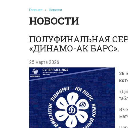
Главная
»
Новости
НОВОСТИ
ПОЛУФИНАЛЬНАЯ СЕР
«ДИНАМО-АК БАРС».
25 марта 2026
26 
кот
«Ди
таб
В ч
мат
Пер