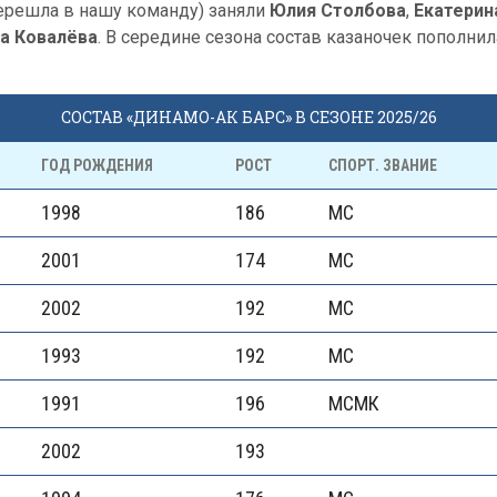
ерешла в нашу команду) заняли
Юлия Столбова
,
Екатерин
а Ковалёва
. В середине сезона состав казаночек пополни
СОСТАВ «ДИНАМО-АК БАРС» В СЕЗОНЕ 2025/26
ГОД РОЖДЕНИЯ
РОСТ
СПОРТ. ЗВАНИЕ
1998
186
МС
2001
174
МС
2002
192
МС
1993
192
МС
1991
196
МСМК
2002
193