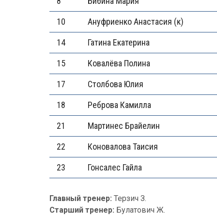
8
Бибина Мария
10
Ануфриенко Анастасия (к)
14
Гатина Екатерина
15
Ковалёва Полина
17
Столбова Юлия
18
Реброва Камилла
21
Мартинес Брайелин
22
Коновалова Таисия
23
Гонсалес Гайла
Главный тренер:
Терзич З.
Старший тренер:
Булатович Ж.