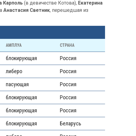
а Карполь
(в девичестве Котова),
Екатерина
ла
Анастасия Светник
, перешедшая из
АМПЛУА
СТРАНА
блокирующая
Россия
либеро
Россия
пасующая
Россия
блокирующая
Россия
блокирующая
Россия
блокирующая
Беларусь