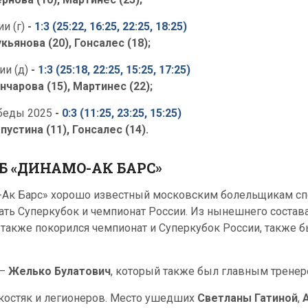
и (г)
-
1:3 (25:22, 16:25, 22:25, 18:25)
кьянова (20), Гонсалес (18);
ии (д)
-
1:3 (25:18, 22:25, 15:25, 17:25)
нчарова (15), Мартинес (22);
беды 2025
-
0:3 (11:25, 23:25, 15:25)
пустина (11), Гонсалес (14).
Б «ДИНАМО-АК БАРС»
о-Ак Барс» хорошо известный московским болельщикам с
ать Суперкубок и чемпионат России. Из нынешнего состава
 также покорился чемпионат и Суперкубок России, также 
 –
Желько Булатович
, который также был главным тренер
костяк и легионеров. Место ушедших
Светланы Гатиной
,