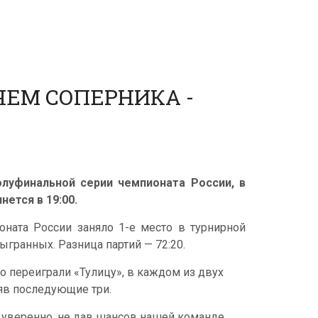
ЯЕМ СОПЕРНИКА -
луфинальной серии чемпионата России, в
нется в 19:00.
оната России заняло 1-е место в турнирной
ыгранных. Разница партий — 72:20.
о переиграли «Тулицу», в каждом из двух
зяв последующие три.
 уверенно, не дав шансов нашей команде