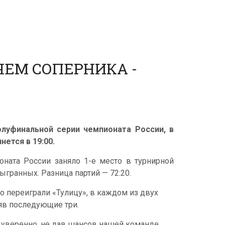
ЯЕМ СОПЕРНИКА -
луфинальной серии чемпионата России, в
нется в 19:00.
оната России заняло 1-е место в турнирной
ыгранных. Разница партий — 72:20.
о переиграли «Тулицу», в каждом из двух
зяв последующие три.
 уверенно, не дав шансов нашей команде