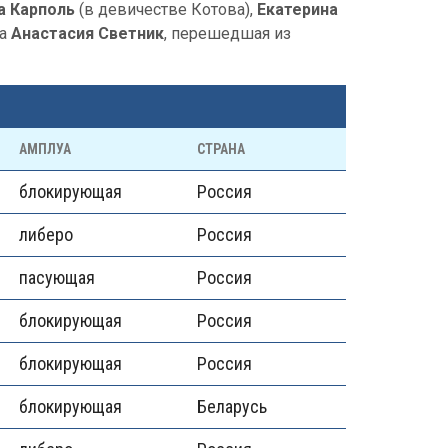
а Карполь
(в девичестве Котова),
Екатерина
ла
Анастасия Светник
, перешедшая из
АМПЛУА
СТРАНА
блокирующая
Россия
либеро
Россия
пасующая
Россия
блокирующая
Россия
блокирующая
Россия
блокирующая
Беларусь