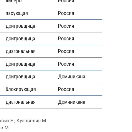
либеро
Россия
пасующая
Россия
доигровщица
Россия
доигровщица
Россия
диагональная
Россия
доигровщица
Россия
доигровщица
Доминикана
блокирующая
Россия
диагональная
Доминикана
вич Б., Кузовенин М.
в М.