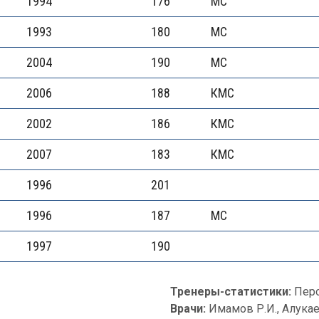
1994
176
МС
1993
180
МС
2004
190
МС
2006
188
КМС
2002
186
КМС
2007
183
КМС
1996
201
1996
187
МС
1997
190
Тренеры-статистики:
Перо
Врачи:
Имамов Р.И., Алукае