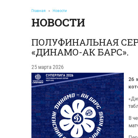
Главная
»
Новости
НОВОСТИ
ПОЛУФИНАЛЬНАЯ СЕР
«ДИНАМО-АК БАРС».
25 марта 2026
26 
кот
«Ди
таб
В ч
мат
Пер