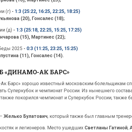
и (г)
-
1:3 (25:22, 16:25, 22:25, 18:25)
кьянова (20), Гонсалес (18);
ии (д)
-
1:3 (25:18, 22:25, 15:25, 17:25)
нчарова (15), Мартинес (22);
беды 2025
-
0:3 (11:25, 23:25, 15:25)
пустина (11), Гонсалес (14).
Б «ДИНАМО-АК БАРС»
о-Ак Барс» хорошо известный московским болельщикам с
ать Суперкубок и чемпионат России. Из нынешнего состава
 также покорился чемпионат и Суперкубок России, также 
 –
Желько Булатович
, который также был главным тренер
костяк и легионеров. Место ушедших
Светланы Гатиной
,