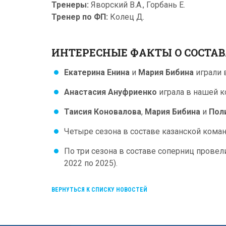
Тренеры:
Яворский В.А., Горбань Е.
Тренер по ФП:
Колец Д.
ИНТЕРЕСНЫЕ ФАКТЫ О СОСТА
Екатерина Енина
и
Мария Бибина
играли в
Анастасия Ануфриенко
играла в нашей к
Таисия Коновалова
,
Мария Бибина
и
Пол
Четыре сезона в составе казанской ком
По три сезона в составе соперниц прове
2022 по 2025).
ВЕРНУТЬСЯ К СПИСКУ НОВОСТЕЙ