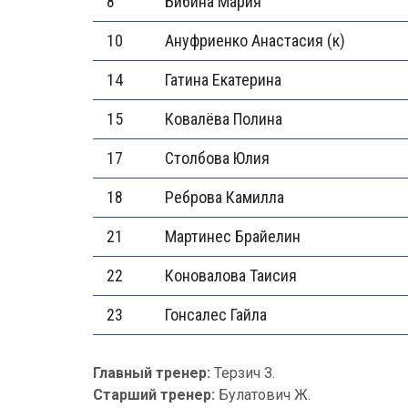
8
Бибина Мария
10
Ануфриенко Анастасия (к)
14
Гатина Екатерина
15
Ковалёва Полина
17
Столбова Юлия
18
Реброва Камилла
21
Мартинес Брайелин
22
Коновалова Таисия
23
Гонсалес Гайла
Главный тренер:
Терзич З.
Старший тренер:
Булатович Ж.