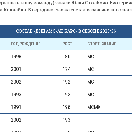
ерешла в нашу команду) заняли
Юлия Столбова
,
Екатерин
а Ковалёва
. В середине сезона состав казаночек пополни
СОСТАВ «ДИНАМО-АК БАРС» В СЕЗОНЕ 2025/26
ГОД РОЖДЕНИЯ
РОСТ
СПОРТ. ЗВАНИЕ
1998
186
МС
2001
174
МС
2002
192
МС
1993
192
МС
1991
196
МСМК
2002
193