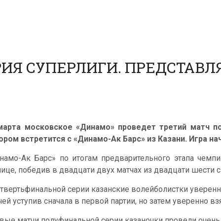
ИЯ СУПЕРЛИГИ. ПРЕДСТАВЛ
марта московское «Динамо» проведет третий матч по
ором встретится с «Динамо-Ак Барс» из Казани. Игра нач
намо-Ак Барс» по итогам предварительного этапа чемпи
лице, победив в двадцати двух матчах из двадцати шести с
етвертьфинальной серии казанские волейболистки уверенн
чей уступив сначала в первой партии, но затем уверенно в
вые матчи полуфинальной серии казаночки провели очень