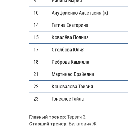
8
Бибина Мария
10
Ануфриенко Анастасия (к)
14
Гатина Екатерина
15
Ковалёва Полина
17
Столбова Юлия
18
Реброва Камилла
21
Мартинес Брайелин
22
Коновалова Таисия
23
Гонсалес Гайла
Главный тренер:
Терзич З.
Старший тренер:
Булатович Ж.