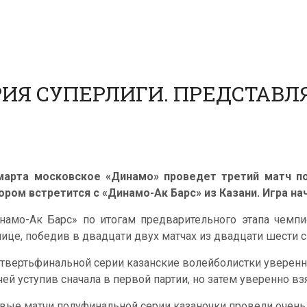
ИЯ СУПЕРЛИГИ. ПРЕДСТАВЛ
марта московское «Динамо» проведет третий матч по
ором встретится с «Динамо-Ак Барс» из Казани. Игра нач
намо-Ак Барс» по итогам предварительного этапа чемпи
лице, победив в двадцати двух матчах из двадцати шести с
етвертьфинальной серии казанские волейболистки уверенн
чей уступив сначала в первой партии, но затем уверенно в
вые матчи полуфинальной серии казаночки провели очень