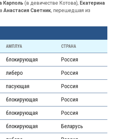
а Карполь
(в девичестве Котова),
Екатерина
ла
Анастасия Светник
, перешедшая из
АМПЛУА
СТРАНА
блокирующая
Россия
либеро
Россия
пасующая
Россия
блокирующая
Россия
блокирующая
Россия
блокирующая
Беларусь