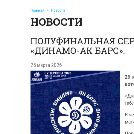
Главная
»
Новости
НОВОСТИ
ПОЛУФИНАЛЬНАЯ СЕР
«ДИНАМО-АК БАРС».
25 марта 2026
26 
кот
«Ди
таб
В ч
мат
Пер