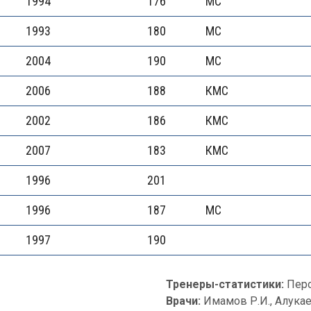
1994
176
МС
1993
180
МС
2004
190
МС
2006
188
КМС
2002
186
КМС
2007
183
КМС
1996
201
1996
187
МС
1997
190
Тренеры-статистики:
Перо
Врачи:
Имамов Р.И., Алукае