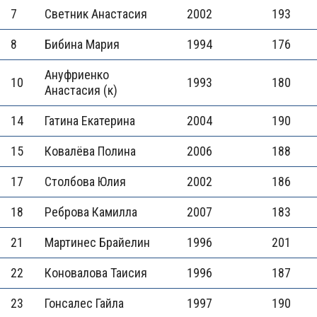
7
Светник Анастасия
2002
193
8
Бибина Мария
1994
176
Ануфриенко
10
1993
180
Анастасия (к)
14
Гатина Екатерина
2004
190
15
Ковалёва Полина
2006
188
17
Столбова Юлия
2002
186
18
Реброва Камилла
2007
183
21
Мартинес Брайелин
1996
201
22
Коновалова Таисия
1996
187
23
Гонсалес Гайла
1997
190