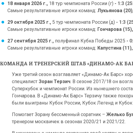
18 января 2026 г.,
18 тур чемпионата России (г)
-
1:3 (25
Самые результативные игроки команд:
Лукьянова (20),
29 октября 2025 г.,
5 тур чемпионата России (д)
-
1:3 (2
Самые результативные игроки команд:
Гончарова (15),
27 сентября 2025 г.,
полуфинал Кубка Победы 2025
-
0
Самые результативные игроки команд:
Капустина (11),
КОМАНДА И ТРЕНЕРСКИЙ ШТАБ «ДИНАМО-АК БА
Уже третий сезон возглавляет «Динамо-Ак Барс» х
специалист
Зоран Терзич
. В сезоне 2017/18 он возг
Суперкубок и чемпионат России. Из нынешнего соста
Гончарова. В «Динамо-Ак Барс» Терзичу также покор
были выиграны Кубок России, Кубок Легенд и Кубок
Помогает Зорану бессменный соратник –
Желько Бу
тренером москвичек в сезонах 2020/21 и 2021/22.