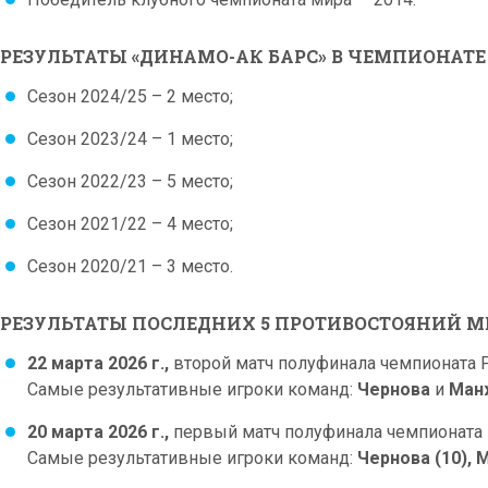
РЕЗУЛЬТАТЫ «ДИНАМО-АК БАРС» В ЧЕМПИОНАТЕ 
Сезон 2024/25 – 2 место;
Сезон 2023/24 – 1 место;
Сезон 2022/23 – 5 место;
Сезон 2021/22 – 4 место;
Сезон 2020/21 – 3 место.
РЕЗУЛЬТАТЫ ПОСЛЕДНИХ 5 ПРОТИВОСТОЯНИЙ М
22 марта 2026 г.,
второй матч полуфинала чемпионата Р
Самые результативные игроки команд:
Чернова
и
Манж
20 марта 2026 г.,
первый матч полуфинала чемпионата 
Самые результативные игроки команд:
Чернова (10), М