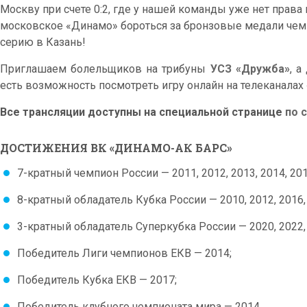
Москву при счете 0:2, где у нашей команды уже нет права
московское «Динамо» бороться за бронзовые медали чемп
серию в Казань!
Приглашаем болельщиков на трибуны
УСЗ «Дружба»
, а
есть возможность посмотреть игру онлайн на телеканалах
Все трансляции доступны на специальной странице
по 
ДОСТИЖЕНИЯ ВК «ДИНАМО-АК БАРС»
7-кратный чемпион России — 2011, 2012, 2013, 2014, 201
8-кратный обладатель Кубка России — 2010, 2012, 2016, 
3-кратный обладатель Суперкубка России — 2020, 2022,
Победитель Лиги чемпионов ЕКВ — 2014;
Победитель Кубка ЕКВ — 2017;
Победитель клубного чемпионата мира — 2014.