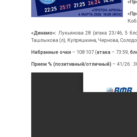
«Пр
«Пр
Коб
«Динамо»:
Лукьянова 28 (атака 23/46, 5 бл
Ташлыкова (л), Купряшкина, Чернова, Солодо
Набранные очки
– 108:107 (
атака
– 73:59,
бл
Прием % (позитивный/отличный)
– 41/26 : 