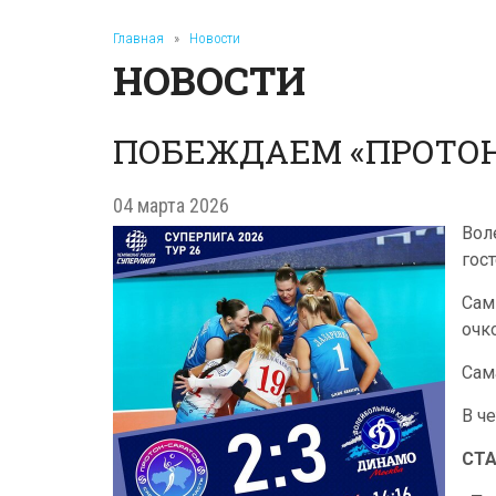
Главная
»
Новости
НОВОСТИ
ПОБЕЖДАЕМ «ПРОТОН
04 марта 2026
Вол
гос
Сам
очк
Сам
В ч
СТ