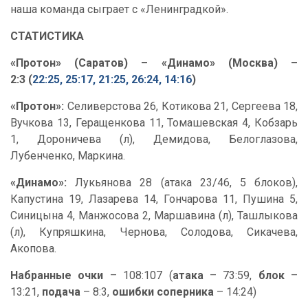
наша команда сыграет с «Ленинградкой».
СТАТИСТИКА
«Протон» (Саратов) – «Динамо» (Москва) –
2:3 (
22:25, 25:17, 21:25, 26:24, 14:16
)
«Протон»:
Селиверстова 26, Котикова 21, Сергеева 18,
Вучкова 13, Геращенкова 11, Томашевская 4, Кобзарь
1, Дороничева (л), Демидова, Белоглазова,
Лубенченко, Маркина.
«Динамо»:
Лукьянова 28 (атака 23/46, 5 блоков),
Капустина 19, Лазарева 14, Гончарова 11, Пушина 5,
Синицына 4, Манжосова 2, Маршавина (л), Ташлыкова
(л), Купряшкина, Чернова, Солодова, Сикачева,
Акопова.
Набранные очки
– 108:107 (
атака
– 73:59,
блок
–
13:21,
подача
– 8:3,
ошибки соперника
– 14:24)