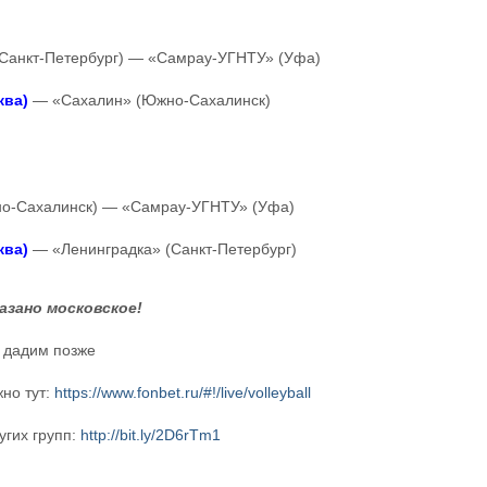
(Санкт-Петербург) — «Самрау-УГНТУ» (Уфа)
ква)
— «Сахалин» (Южно-Сахалинск)
но-Сахалинск) — «Самрау-УГНТУ» (Уфа)
ква)
— «Ленинградка» (Санкт-Петербург)
азано московское!
 дадим позже
но тут:
https://www.fonbet.ru/#!/live/volleyball
угих групп:
http://bit.ly/2D6rTm1