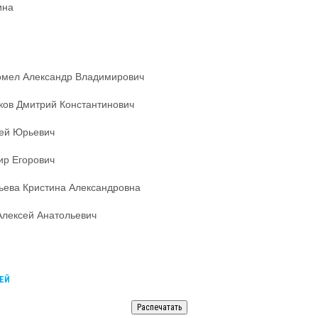
рина
комел Александр Владимирович
ков Дмитрий Константинович
гей Юрьевич
ир Егорович
ьева Кристина Александровна
Алексей Анатольевич
ЕЙ