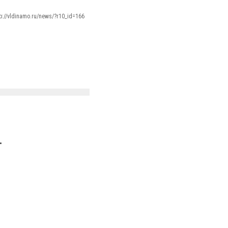
tp://vldinamo.ru/news/?r10_id=166
.