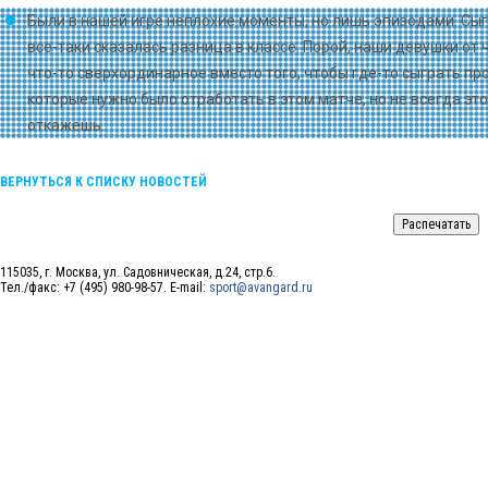
Были в нашей игре неплохие моменты, но лишь эпизодами. Сыгра
все-таки сказалась разница в классе. Порой, наши девушки от
что-то сверхординарное вместо того, чтобы где-то сыграть п
которые нужно было отработать в этом матче, но не всегда эт
откажешь.
ВЕРНУТЬСЯ К СПИСКУ НОВОСТЕЙ
115035, г. Москва, ул. Садовническая, д.24, стр.6.
Тел./факс: +7 (495) 980-98-57. E-mail:
sport@avangard.ru