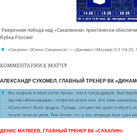
Уверенная победа над «Сахалином» практически обеспеч
Кубка России!
«Сахалин» (Южно-Сахалинск) — «Динамо» (Москва) 0:3 (14:25, 1
КОММЕНТАРИИ К МАТЧУ
АЛЕКСАНДР СУКОМЕЛ, ГЛАВНЫЙ ТРЕНЕР ВК «ДИНАМ
Мы сыграли в этом матче лучше, чем в предыдущем. Выглядел
против «Ленинградки», потратил много сил. Это тоже сказалось
«Сахалину» было трудно. Правда, сегодня мы дали поиграть в
почувствовали ритм. Тем более, что у нас впереди еще одна н
ДЕНИС МАТВЕЕВ, ГЛАВНЫЙ ТРЕНЕР ВК «САХАЛИН»