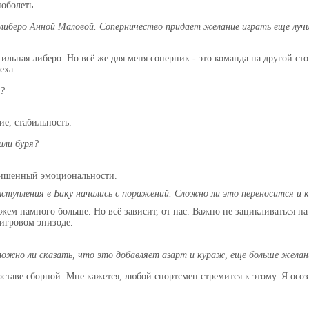
поболеть.
 либеро Анной Маловой. Соперничество придает желание играть еще лу
сильная либеро. Но всё же для меня соперник - это команда на другой ст
еха.
о?
ие, стабильность.
или буря?
 лишенный эмоциональности.
выступления в Баку начались с поражений. Сложно ли это переносится и
ожем намного больше. Но всё зависит, от нас. Важно не зацикливаться на
игровом эпизоде.
: можно ли сказать, что это добавляет азарт и кураж, еще больше жел
оставе сборной. Мне кажется, любой спортсмен стремится к этому. Я осоз