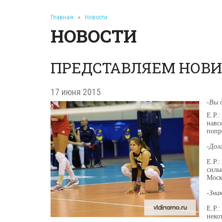
Главная
»
Новости
НОВОСТИ
ПРЕДСТАВЛЯЕМ НОВИ
17 июня 2015
-Вы 
Е.Р.
навс
попр
-Дол
Е.Р.
силь
Моск
-Зна
Е.Р.
неко