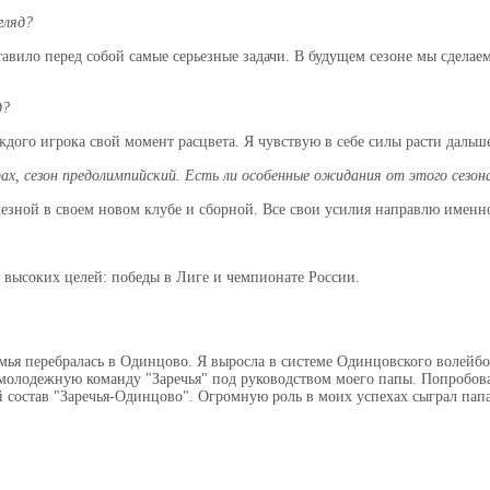
згляд?
ставило перед собой самые серьезные задачи. В будущем сезоне мы сделаем
д?
аждого игрока свой момент расцвета. Я чувствую в себе силы расти даль
х, сезон предолимпийский. Есть ли особенные ожидания от этого сезона
лезной в своем новом клубе и сборной. Все свои усилия направлю именно
х высоких целей: победы в Лиге и чемпионате России.
 семья перебралась в Одинцово. Я выросла в системе Одинцовского воле
 молодежную команду "Заречья" под руководством моего папы. Попробова
 состав "Заречья-Одинцово". Огромную роль в моих успехах сыграл пап