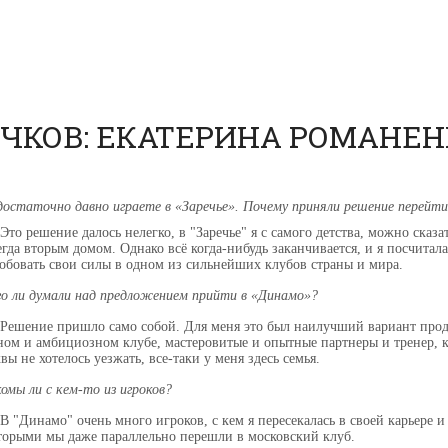
ЧКОВ: ЕКАТЕРИНА РОМАНЕН
достаточно давно играете в «Заречье». Почему приняли решение перейт
: Это решение далось нелегко, в "Заречье" я с самого детства, можно сказ
егда вторым домом. Однако всё когда-нибудь заканчивается, и я посчитал
обовать свои силы в одном из сильнейших клубов страны и мира.
го ли думали над предложением прийти в «Динамо»?
: Решение пришло само собой. Для меня это был наилучший вариант прод
ном и амбициозном клубе, мастеровитые и опытные партнеры и тренер, к
вы не хотелось уезжать, все-таки у меня здесь семья.
комы ли с кем-то из игроков?
: В "Динамо" очень много игроков, с кем я пересекалась в своей карьере
торыми мы даже параллельно перешли в московский клуб.