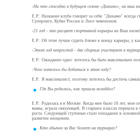
-На что способно в будущем сезоне «Динамо», на ваш в
Е.Р.: Название клуба говорит за себя: "Динамо" всегда 
Суперлиге, Кубке России и Лиге чемпионов.
-21 год - это расцвет спортивной карьеры на Ваш взгля
Е.Р.: Об этом лучше судить ближе к концу карьеры, у к
-Этот год непростой - две сборные участвуют в турнира
Е.Р.: Ожидание одно: хотелось бы быть максимально по
-Чего хотелось бы добиться в этом году?
Е.Р.: Я максималист, поэтому хотелось бы достичь самы
Где Вы родились, как пришли волейбол?
Е.Р.: Родилась я в Москве. Когда мне было 10 лет, моя
мамы, играла связующей. В старших классах перешла в
роста. Следующей ступенью стало попадание в основной
развитие неоценим.
Кто обычно за Вас болеет на турнирах?