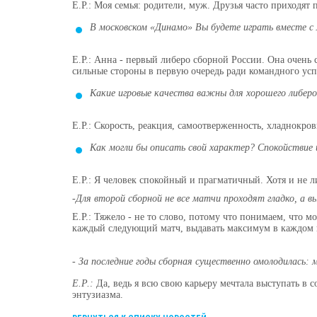
Е.Р.: Моя семья: родители, муж. Друзья часто приходят 
В московском «Динамо» Вы будете играть вместе с
Е.Р.: Анна - первый либеро сборной России. Она очень 
сильные стороны в первую очередь ради командного усп
Какие игровые качества важны для хорошего либер
Е.Р.: Скорость, реакция, самоотверженность, хладнокров
Как могли бы описать свой характер? Спокойствие 
Е.Р.: Я человек спокойный и прагматичный. Хотя и не
-Для второй сборной не все матчи проходят гладко, а 
Е.Р.: Тяжело - не то слово, потому что понимаем, что м
каждый следующий матч, выдавать максимум в каждом 
- За последние годы сборная существенно омолодилась
Е.Р.:
Да, ведь я всю свою карьеру мечтала выступать в с
энтузиазма.