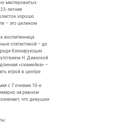
чно мастеровитых
 23-летняя
болисток хорошо
те – это целиком
ак воспитанница
ные статистикой – до
 среди блокирующих
сутствием Н. Дианской
 длинная «скамейка» –
ать игрой в центре
ая с 7 очками 10-е
римерно на равном
 означает, что девушки
ты: