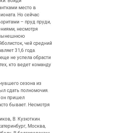
чки. Войди
антками место в
ионата. Но сейчас
оритами – пруд пруди,
ениями, несмотря
т нынешнюю
йболисток, чей средний
вляет 31,6 года.
еще не успела обрасти
тех, кто ведет команду
нувшего сезона из
ыл сдать полномочия.
и он пришел
асто бывает. Несмотря
иков, В. Кузюткин.
катеринбург, Москва,