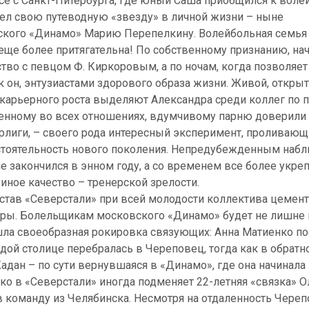
все с Санкт-Питербурга, где юный Саша приобщился к воле
шел свою путеводную «звезду» в личной жизни – ныне
ого «Динамо» Марию Перепелкину. Волейбольная семья ж
еще более притягательна! По собственному признанию, н
во с певцом Ф. Киркоровым, а по ночам, когда позволяет 
ак он, энтузиастами здорового образа жизни. Живой, откры
 карьерного роста выделяют Александра среди коллег по пр
енному во всех отношениях, вдумчивому парню доверили
рлиги, – своего рода интересный эксперимент, проливающ
тоятельность нового поколения. Непредубежденным набл
е закончился в энном году, а со временем все более укреп
 иное качество – тренерской зрелости.
став «Северстали» при всей молодости коллектива цемен
гры. Болельщикам московского «Динамо» будет не лишне 
ла своеобразная рокировка связующих: Анна Матиенко по
дой столице перебралась в Череповец, тогда как в обрат
дан – по сути вернувшаяся в «Динамо», где она начинала 
о в «Северстали» иногда подменяет 22-летняя «связка» О
команду из Челябинска. Несмотря на отдаленность Черепо