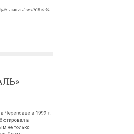
ttp://vldinamo.ru/news/?r10_id=52
АЛЬ»
 Череповце в 1999 г.,
ебютировал в
ым не только