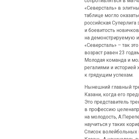
сопротивляться в матча
«Северсталь» в элитны
таблице могло оказать
российская Суперлига 
и боевитость новичков
на демонстрируемую и
«Северсталь» – так это
возраст равен 23 годам
Молодая команда и мол
регалиями и историей ж
к грядущим успехам.
Нынешний главный тре
Казани, когда его пре
Это представитель тре
в профессию целенапра
на молодость, А.Переп
научиться у таких кори
Список волейбольных г