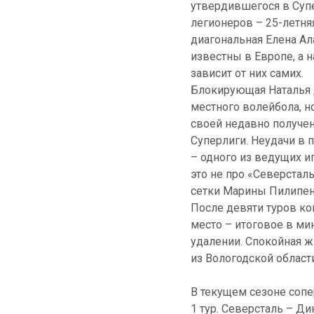
утвердившегося в Супе
легионеров – 25-летня
диагональная Елена Ал
известны в Европе, а 
зависит от них самих.
Блокирующая Наталья Д
местного волейбола, н
своей недавно получе
Суперлиги. Неудачи в 
– одного из ведущих и
это не про «Северстал
сетки Марины Пилипен
После девяти туров ко
место – итоговое в ми
удалении. Спокойная ж
из Вологодской области
В текущем сезоне соп
1 тур. Северсталь – Дина