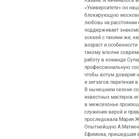
Казань. А начиналось 
«Университете» он на
блокирующую московск
любовь на расстоянии 
поддерживает знакомст
хоккей с такими же, к
возраст и особенности
такому вполне соврем
работу в команде Супе
профессиональную сос
чтобы вотум доверия н
и зигзагов перетекая в
В нынешнем сезоне со
известных мастеров и
в межсезонье произош
служения верой и прав
проследовала Мария Жа
Опытнейшую А.Матиенк
Ефимова, пришедшая в 