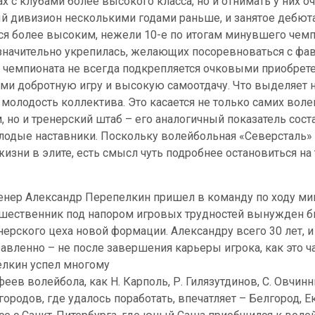
х с клубами более высокого класса, но и отнимать у них о
й дивизион несколькими годами раньше, и занятое дебют
ся более высоким, нежели 10-е по итогам минувшего чемп
значительно укрепилась, желающих посоревноваться с фав
 чемпионата не всегда подкрепляется очковыми приобрет
ми добротную игру и высокую самоотдачу. Что выделяе
 молодость коллектива. Это касается не только самих воле
, но и тренерский штаб – его аналогичный показатель соста
одые наставники. Поскольку волейбольная «Северсталь» 
изни в элите, есть смысл чуть подробнее остановиться на 
нер Александр Перепелкин пришел в команду по ходу ми
дшественник под напором игровых трудностей вынужден б
нерского цеха новой формации. Александру всего 30 лет, 
вленно – не после завершения карьеры игрока, как это ч
елкин успел многому
феев волейбола, как Н. Карполь, Р. Гилязутдинов, С. Овчинн
ородов, где удалось поработать, впечатляет – Белгород, Е