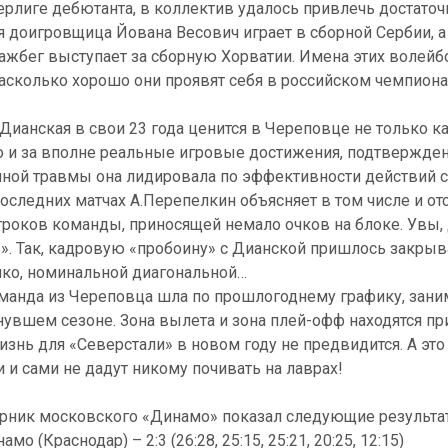
рлиге дебютанта, в коллектив удалось привлечь достато
я доигровщица Йована Весович играет в сборной Сербии, а
ажбег выступает за сборную Хорватии. Имена этих волей
насколько хорошо они проявят себя в российском чемпиона
ианская в свои 23 года ценится в Череповце не только к
о и за вполне реальные игровые достижения, подтвержден
нной травмы она лидировала по эффективности действий
последних матчах А.Перепелкин объясняет в том числе и от
гроков команды, приносящей немало очков на блоке. Увы,
ь». Так, кадровую «пробоину» с Дианской пришлось закрыв
ко, номинальной диагональной…
манда из Череповца шла по прошлогоднему графику, заним
нувшем сезоне. Зона вылета и зона плей-офф находятся п
изнь для «Северстали» в новом году не предвидится. А это
 и сами не дадут никому почивать на лаврах!
ерник московского «Динамо» показал следующие результа
мо (Краснодар) – 2:3 (26:28, 25:15, 25:21, 20:25, 12:15)