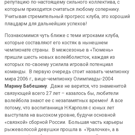
репутацию по-настоящему сильного коллектива, с
которым приходится считаться любому сопернику.
Учитывая стремительный прогресс клуба, это хороший
плацдарм для дальнейших успехов!
Познакомимся чуть ближе с теми игроками клуба,
которые составляют его костяк в нынешнем
чемпионате страны. В межсезонье в «Тюмень»
пришли шесть новых волейболисток, каждая из
которых по-своему усилила игровой потенциал
команды. В первую очередь стоит назвать чемпионку
мира 2006 г., вице-чемпионку Олимпиады-2004
Марину Бабешину
. Даже не верится, что знаменитой
связующей всего 27 лет – казалось бы, любители
волейбола знают ее с незапамятных времен! А все
потому, что воспитанница Н.Карполя с юных лет
выступала на высоком уровне, будучи основной
«связкой» сборной России. Большая часть карьеры
рыжеволосой девушки прошла в «Уралочке», а в