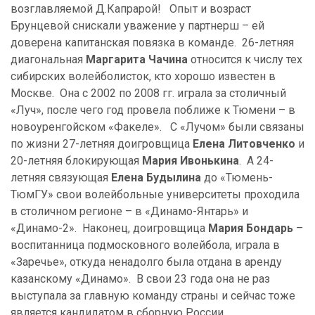
возглавляемой Д.Капрарой! Опыт и возраст
Брунцевой снискали уважение у партнерш – ей
доверена капитанская повязка в команде. 26-летняя
диагональная
Маргарита Чачина
относится к числу тех
сибирских волейболисток, кто хорошо известен в
Москве. Она с 2002 по 2008 гг. играла за столичный
«Луч», после чего год провела поближе к Тюмени – в
новоуренгойском «Факеле». С «Лучом» были связаны
по жизни 27-летняя доигровщица
Елена Литовченко
и
20-летняя блокирующая
Мария Ивонькина
. А 24-
летняя связующая
Елена Будылина
до «Тюмень-
ТюмГУ» свои волейбольные университеты проходила
в столичном регионе – в «Динамо-Янтарь» и
«Динамо-2». Наконец, доигровщица
Мария Бондарь
–
воспитанница подмосковного волейбола, играла в
«Заречье», откуда ненадолго была отдана в аренду
казанскому «Динамо». В свои 23 года она не раз
выступала за главную команду страны и сейчас тоже
является кандидатом в сборную России.