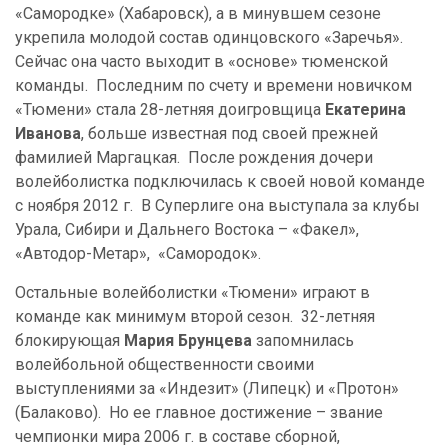
«Самородке» (Хабаровск), а в минувшем сезоне
укрепила молодой состав одинцовского «Заречья».
Сейчас она часто выходит в «основе» тюменской
команды. Последним по счету и времени новичком
«Тюмени» стала 28-летняя доигровщица
Екатерина
Иванова
, больше известная под своей прежней
фамилией Маргацкая. После рождения дочери
волейболистка подключилась к своей новой команде
с ноября 2012 г. В
C
уперлиге она выступала за клубы
Урала, Сибири и Дальнего Востока – «Факел»,
«Автодор-Метар», «Самородок».
Остальные волейболистки «Тюмени» играют в
команде как минимум второй сезон. 32-летняя
блокирующая
Мария Брунцева
запомнилась
волейбольной общественности своими
выступлениями за «Индезит» (Липецк) и «Протон»
(Балаково). Но ее главное достижение – звание
чемпионки мира 2006 г. в составе сборной,