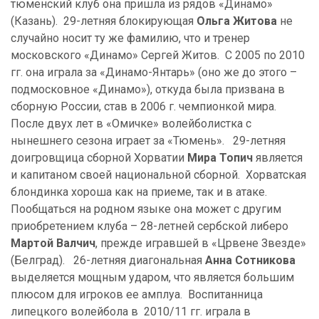
тюменский клуб она пришла из рядов «Динамо»
(Казань). 29-летняя блокирующая
Ольга Житова
не
случайно носит ту же фамилию, что и тренер
московского «Динамо» Сергей Житов. С 2005 по 2010
гг. она играла за «Динамо-Янтарь» (оно же до этого –
подмосковное «Динамо»), откуда была призвана в
сборную России, став в 2006 г. чемпионкой мира.
После двух лет в «Омичке» волейболистка с
нынешнего сезона играет за «Тюмень». 29-летняя
доигровщица сборной Хорватии
Мира Топич
является
и капитаном своей национальной сборной. Хорватская
блондинка хороша как на приеме, так и в атаке.
Пообщаться на родном языке она может с другим
приобретением клуба – 28-летней сербской либеро
Мартой Валчич
, прежде игравшей в «Црвене Звезде»
(Белград). 26-летняя диагональная
Анна Сотникова
выделяется мощным ударом, что является большим
плюсом для игроков ее амплуа. Воспитанница
липецкого волейбола в 2010/11 гг. играла в