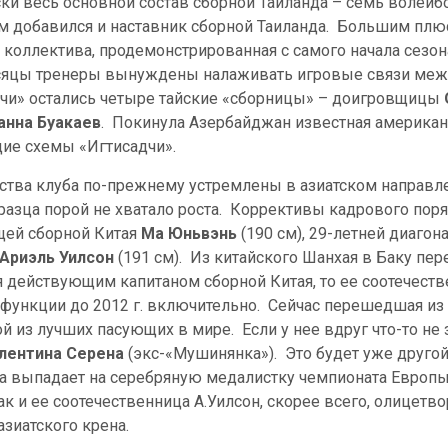
ски весь основной состав сборной Таиланда – семь волейб
ам добавился и наставник сборной Таиланда. Большим пл
коллектива, продемонстрированная с самого начала сезона
месяцы тренеры вынуждены налаживать игровые связи ме
чи» остались четыре тайские «сборницы» – доигровщицы
анна Буакаев
. Покинула Азербайджан известная американ
щие схемы «Игтисадчи».
дства клуба по-прежнему устремлены в азиатском направ
азца порой не хватало роста. Коррективы кадрового поря
щей сборной Китая
Ма Юньвэнь
(190 см), 29-летней диаго
Ариэль Уилсон
(191 см). Из китайского Шанхая в Баку пе
ся действующим капитаном сборной Китая, то ее соотечест
функции до 2012 г. включительно. Сейчас перешедшая из 
й из лучших пасующих в мире. Если у нее вдруг что-то не
лентина Серена
(экс-«Мушинянка»). Это будет уже другой
зка выпадает на серебряную медалистку чемпионата Европ
как и ее соотечественница А.Уилсон, скорее всего, олицет
азиатского крена.