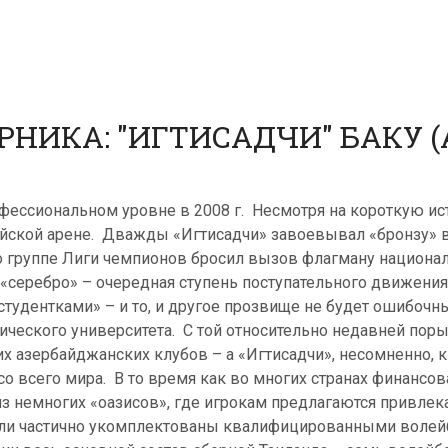
НИКА: "ИГТИСАДЧИ" БАКУ 
фессиональном уровне в 2008 г. Несмотря на короткую ист
ейской арене. Дважды «Игтисадчи» завоевывал «бронзу» в 
 группе Лиги чемпионов бросил вызов флагману национал
 «серебро» – очередная ступень поступательного движен
тудентками» – и то, и другое прозвище не будет ошибочны
ческого университета. С той относительно недавней пор
 азербайджанских клубов – а «Игтисадчи», несомненно, к 
о всего мира. В то время как во многих странах финансов
з немногих «оазисов», где игрокам предлагаются привлек
или частично укомплектованы квалифицированными волейб