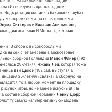
олисток. На заключительной стадии
юсом «Игтисадчи» в прошлогоднем
. Ведь ротация состава в бакинских клубах
жду мастеровитыми, но не сыгранными
Онума Ситтирак
и
Вилаван Апиньяпонг
,
ская диагональная Н.Меткалф, которая
лении. В споре с высокорослыми
дка на сей счет внесены в межсезонье:
нальной сборной Голландии
Манон Флиер
(192
ренеслась 28-летняя
Чжань Лэй
, которая тоже
венница
Вэй Цююэ
(182 см), выступая в
Тянцзиня 25-летняя «связка» в сборную не
 заладится, то в любой момент на площадку
 рисунок игры, но не менее искусный! На
ы в составе сборной Германии
Ленку Дюрр
.
воряют ту самую «альтернативную» модель