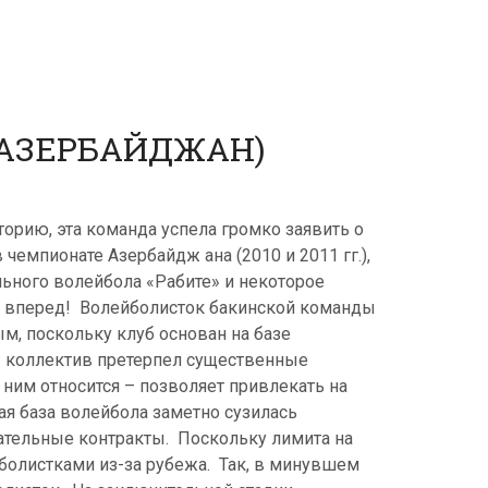
(АЗЕРБАЙДЖАН)
орию, эта команда успела громко заявить о
чемпионате Азербайдж ана (2010 и 2011 гг.),
ьного волейбола «Рабите» и некоторое
ия вперед! Волейболисток бакинской команды
м, поскольку клуб основан на базе
ы коллектив претерпел существенные
ним относится – позволяет привлекать на
ая база волейбола заметно сузилась
ательные контракты. Поскольку лимита на
олистками из-за рубежа. Так, в минувшем