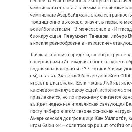
сезоне за «экономисток» выступал практиче
чемпионата страны к тайским волейболистк
чемпионате Азербайджана стала сыгранность 
традиционно высока, а, значит, в первые 
волейболистками. В межсезонье в «Игтисад
блокирующая
Плеумжит Тинкаов
, либеро
В
вносила разнообразие в «азиатские» атакую
Тайская колония поредела, но взоры руково
соперницами «Игтисадчи» прошлогоднего обр
подписаны контракты с 27-летней блокирую
см), а также 24-летней блокирующей из США
играет в диагонали. Если Чжань Лэй являет
ключевом амплуа связующей, исполняла эти 
привлекается, но по-прежнему считается одно
выйдет надежная итальянская связующая
Ва
посту либеро в этом сезоне основная нагру
Американская доигровщица
Ким Уиллогби
, 
игры бакинок – если тренер решит отойти от 