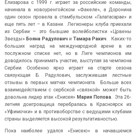
Елизарова с 1999 г. играет за российские команды,
начинала в новоуренгойском «Факеле», а Доронина
один сезон провела в стамбульском «Галатасарае» и
еще пять лет – в Казани. Легионеры клуба приехали
из Сербии – это бывшие волейболистки «Црвены
Звезды»
Бояна Радулович
и
Тамара Ракич
. Каких-то
больших наград на международной арене в их
послужном списке нет, но в Лиге чемпионов им
доводилось принимать участие, выступая за чемпиона
Сербии. Особенно ярко играет на старте сезона
связующая Б. Радулович, заслужившая лестные
отзывы в первых матчах чемпионата. Больше всех
взаимодействием с сербской «связкой» может быть
довольна лидер атак «Енисея»
Мария Попова
. Эта 26-
летняя доигровщица перебралась в Красноярск из
«Уфимочки» и в противоборстве с ведущими клубами
страны выделяется высокой результативностью.
Пока наиболее удался «Енисею» в начавшемся