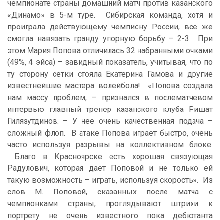
чемпионате страны домашний матч против казанского
«Динамо» в 5-м туре. Сибирская команда, хотя и
проиграла действующему чемпиону России, все же
смогла навязать гранду упорную борьбу – 2-3. При
этом Мария Попова отличилась 32 набранными очками
(49%, 4 эйса) – завидный показатель, учитывая, что по
ту сторону сетки стояла Екатерина Гамова и другие
известнейшие мастера волейбола! «Попова создала
нам массу проблем, – признался в послематчевом
интервью главный тренер казанского клуба Ришат
Гилязутдинов. – У нее очень качественная подача –
сложный флоп. В атаке Попова играет быстро, очень
часто используя разрывы на коллективном блоке.
Благо в Красноярске есть хорошая связующая
Радулович, которая дает Поповой и не только ей
такую возможность – играть, используя скорость». Из
слов М. Поповой, сказанных после матча с
чемпионками страны, проглядывают штрихи к
портрету не очень известного пока дебютанта