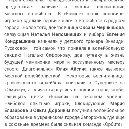
предполагает наличие в составе воспитанниц
местного волейбола. В «Енисее» около половины
игроков сделали первые шаги в волейболе в родном
городе. Более того, доигровщица
Оксана Чернышова
,
связующая
Наталья Непомнящих
и либеро
Евгения
Кондрашкина
начинали у детского тренера Зинаиды
Русаковой – той самой, что привела в волейбольную
секцию Наталью Сафронову, дав путевку в жизнь
будущей чемпионке мира и заслуженному мастеру
спорта. Диагональная
Юлия Айсина
также является
местной волейболисткой. Некоторые воспитанницы
красноярского волейбола поиграли в Суперлиге за
«Омичку», а сейчас вернулись в родной город, чтобы
защищать цвета «Енисея» на высшем уровне.
Наиболее опытные игроки, блокирующие
Мария
Елизарова
и
Ольга Доронина
получили волейбольное
образование в украинском городе Запорожье, где еще
в союзные времена была сильная команда «Орбита».