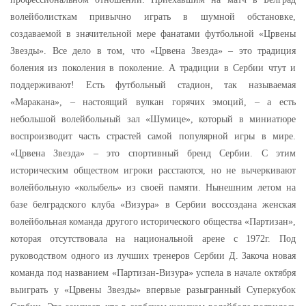
волейболисткам привычно играть в шумной обстановке,
создаваемой в значительной мере фанатами футбольной «Црвены
Звезды». Все дело в том, что «Црвена Звезда» – это традиция
боления из поколения в поколение. А традиции в Сербии чтут и
поддерживают! Есть футбольный стадион, так называемая
«Маракана», – настоящий вулкан горячих эмоций, – а есть
небольшой волейбольный зал «Шумице», который в миниатюре
воспроизводит часть страстей самой популярной игры в мире.
«Црвена Звезда» – это спортивный бренд Сербии. С этим
историческим обществом игроки расстаются, но не вычеркивают
волейбольную «колыбель» из своей памяти. Нынешним летом на
базе белградского клуба «Визура» в Сербии воссоздана женская
волейбольная команда другого исторического общества «Партизан»,
которая отсутствовала на национальной арене с 1972г. Под
руководством одного из лучших тренеров Сербии Д. Закоча новая
команда под названием «Партизан-Визура» успела в начале октября
выиграть у «Црвены Звезды» впервые разыгранный Суперкубок