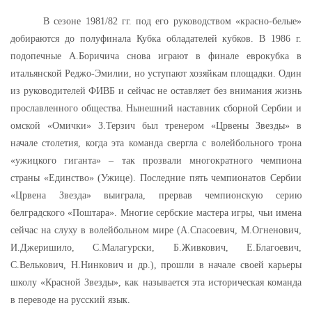
В сезоне 1981/82 гг. под его руководством «красно-белые»
добираются до полуфинала Кубка обладателей кубков. В 1986 г.
подопечные А.Боричича снова играют в финале еврокубка в
итальянской Реджо-Эмилии, но уступают хозяйкам площадки. Один
из руководителей ФИВБ и сейчас не оставляет без внимания жизнь
прославленного общества. Нынешний наставник сборной Сербии и
омской «Омички» З.Терзич был тренером «Црвены Звезды» в
начале столетия, когда эта команда свергла с волейбольного трона
«ужицкого гиганта» – так прозвали многократного чемпиона
страны «Единство» (Ужице). Последние пять чемпионатов Сербии
«Црвена Звезда» выиграла, прервав чемпионскую серию
белградского «Поштара». Многие сербские мастера игры, чьи имена
сейчас на слуху в волейбольном мире (А.Спасоевич, М.Огненович,
И.Джеришило, С.Малагурски, Б.Живкович, Е.Благоевич,
С.Велькович, Н.Нинкович и др.), прошли в начале своей карьеры
школу «Красной Звезды», как называется эта историческая команда
в переводе на русский язык.