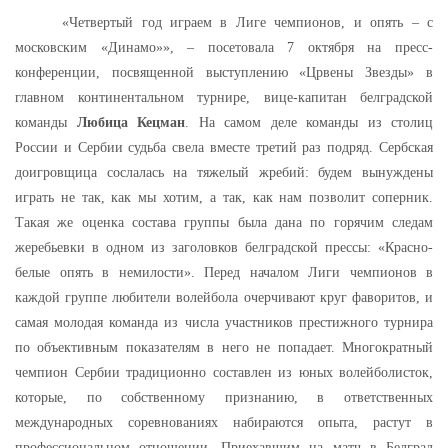
«Четвертый год играем в Лиге чемпионов, и опять – с
московским «Динамо»», – посетовала 7 октября на пресс-
конференции, посвященной выступлению «Црвены Звезды» в
главном континентальном турнире, вице-капитан белградской
команды
Любица Кецман
. На самом деле команды из столиц
России и Сербии судьба свела вместе третий раз подряд. Сербская
доигровщица сослалась на тяжелый жребий: будем вынуждены
играть не так, как мы хотим, а так, как нам позволит соперник.
Такая же оценка состава группы была дана по горячим следам
жеребьевки в одном из заголовков белградской прессы: «Красно-
белые опять в немилости». Перед началом Лиги чемпионов в
каждой группе любители волейбола очерчивают круг фаворитов, и
самая молодая команда из числа участников престижного турнира
по объективным показателям в него не попадает. Многократный
чемпион Сербии традиционно составлен из юных волейболисток,
которые, по собственному признанию, в ответственных
международных соревнованиях набираются опыта, растут в
профессиональном отношении. Приехавшим на матч в Белград