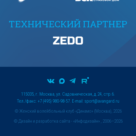
ТЕХНИЧЕСКИЙ ПАРТНЕР
115035, г. Москва, ул. Садовническая, д.24, стр.6.
Тел./факс: +7 (495) 980-98-57. E-mail:
sport@avangard.ru
© Женский волейбольный клуб «Динамо» (Москва), 2026
©
Дизайн и разработка сайта
- «Инфодизайн» , 2006—2026