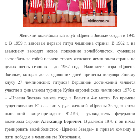
Женский волейбольный клуб «Црвена Звезда» создан в 1945
г. В 1959 г. завоеван первый титул чемпиона страны. В 1962 г. на
авансцену выходит новое поколение волейболисток, сумевшее
застолбить за собой первую строку женского чемпионата страны на
целых шесть сезонов – до 1967 года. Начинается «эра «Црвены
Звезды», которая до сегодняшних дней принесла популярнейшему
клубу 27 чемпионских титулов! Вершиной достижений является
участие в финальном турнире Кубка европейских чемпионов 1976 г.
– «Црвена Звезда» заняла тогда в Бельгии 4-е место. Во времена
существования Югославии у руля женской «Црвены Звезды» стоял
нынешний вице-президент ФИВБ, руководитель федерации
волейбола Сербии
Александр
Боричич
. В далеком 1978 г. он начал
тренировать волейболисток «Црвены Звезды» и привел команду к
пяти победам в чемпионате Югославии.