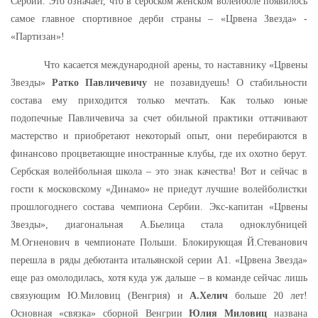
Сербии. Это означает, что в сербском женском волейболе появилось
самое главное спортивное дерби страны – «Црвена Звезда» -
«Партизан»!
Что касается международной арены, то наставнику «Црвены
Звезды»
Ратко Павличевичу
не позавидуешь! О стабильности
состава ему приходится
только мечтать. Как только юные
подопечные Павличевича за счет обильной
практики оттачивают
мастерство и приобретают некоторый опыт, они перебираются в
финансово процветающие иностранные клубы, где их охотно берут.
Сербская волейбольная школа – это знак качества! Вот и сейчас в
гости к
московскому «Динамо» не приедут лучшие волейболистки
прошлогоднего состава чемпиона Сербии. Экс-капитан «Црвены
Звезды», диагональная А.Бьелица стала одноклубницей
М.Огненович в чемпионате Польши. Блокирующая
Й.Стеванович
перешла в ряды дебютанта итальянской серии А1. «Црвена
Звезда»
еще раз омолодилась, хотя куда уж дальше – в команде сейчас лишь
связующим Ю.Миловиц (Венгрия) и
А.Хелич
больше 20 лет!
Основная «связка» сборной Венгрии
Юлия Миловиц
названа