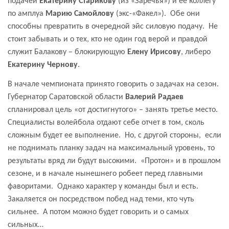
подачей
Екатерину Старикову
(из «Заречья») и ее коллегу
по амплуа
Марию Самойлову
(экс-«Факел»).
Обе они
способны превратить в очередной эйс силовую подачу.
Не
стоит забывать и о тех, кто не один год верой и правдой
служит Балакову – блокирующую
Елену Ирисову
, либеро
Екатерину Чернову
.
В начале чемпионата принято говорить о задачах на сезон.
Губернатор Саратовской области
Валерий Радаев
спланировал цель «от достигнутого» – занять третье место.
Специалисты волейбола отдают себе отчет в том, сколь
сложным будет ее выполнение.
Но, с другой стороны,
если
не поднимать планку задач на максимальный уровень, то
результаты вряд ли будут высокими.
«Протон» и в прошлом
сезоне, и в начале нынешнего робеет перед главными
фаворитами.
Однако характер у команды был и есть.
Закаляется он посредством побед над теми, кто чуть
сильнее.
А потом можно будет говорить и о самых
сильных…