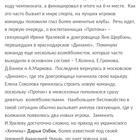
ходу чемпионата, а финишировал в итоге на 6-м месте.
Как
это часто бывает в мире спорта, на лучших игроков
команды положили глаз более именитые клубы.
Речь идет,
в первую очередь, о воспитанницах «Протона» –
связующей Ирине Уралевой и доигровщице Яне Щербань,
перешедших в краснодарское «Динамо».
Покинули
команду еще несколько волейболисток, которые часто
выходили в основном составе – Т.Холина, Е.Громова,
Д.Ванюк и А.Маркова.
Последняя вернулась в московское
«Динамо», где эта доигровщица начинала свою карьеру.
Елена Соколова принялась строить новую команду,
поскольку «Протон» в межсезонье пополнился сразу
девятью
волейболистками.
Наибольшее беспокойство в
такой ситуации обычно вызывает амплуа связующих, где у
волжанок появились два новых игрока.
Заменить
И.Уралеву достаточно сложно, но приход из украинского
«Химика»
Дарьи Озбек
, более известной под своей
прежней фамилией Чмиль, не дает повода для