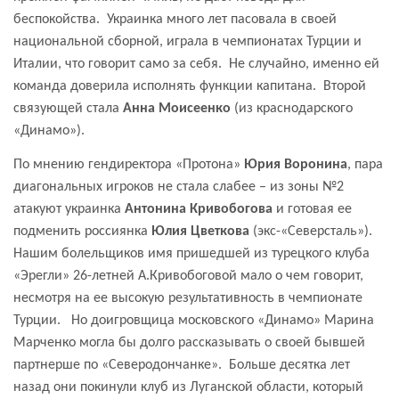
беспокойства.
Украинка много лет пасовала в своей
национальной сборной, играла в чемпионатах Турции и
Италии, что говорит само за себя.
Не случайно, именно ей
команда доверила исполнять функции капитана.
Второй
связующей стала
Анна Моисеенко
(из краснодарского
«Динамо»).
По мнению гендиректора «Протона»
Юрия Воронина
, пара
диагональных игроков не стала слабее – из зоны №2
атакуют украинка
Антонина Кривобогова
и готовая ее
подменить россиянка
Юлия Цветкова
(экс-«Северсталь»).
Нашим болельщиков имя пришедшей из турецкого клуба
«Эрегли» 26-летней А.Кривобоговой мало о чем говорит,
несмотря на ее высокую результативность в чемпионате
Турции.
Но доигровщица московского «Динамо» Марина
Марченко могла бы долго рассказывать о своей бывшей
партнерше по «Северодончанке».
Больше десятка лет
назад они покинули клуб из Луганской области, который