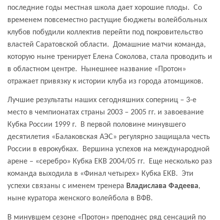
последние годы местная школа дает хорошие плоды.
Со
временем повсеместно растущие бюджеты волейбольных
клубов побудили коллектив перейти под покровительство
властей Саратовской области.
Домашние матчи команда,
которую ныне тренирует Елена Соколова, стала проводить и
в областном центре.
Нынешнее название «Протон»
отражает привязку к истории клуба из города атомщиков.
Лучшие результаты наших сегодняшних соперниц – 3-е
место в чемпионатах страны 2003 – 2005 гг. и завоевание
Кубка России 1999 г.
В первой половине минувшего
десятилетия «Балаковская АЭС» регулярно защищала честь
России в еврокубках.
Вершина успехов на международной
арене – «серебро» Кубка ЕКВ 2004/05 гг.
Еще несколько раз
команда выходила в «Финал четырех» Кубка ЕКВ.
Эти
успехи связаны с именем тренера
Владислава Фадеева
,
ныне куратора женского волейбола в ВФВ.
В минувшем сезоне «Протон» преподнес ряд сенсаций по