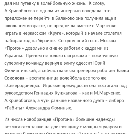
дал им путевку в волейбольную жизнь.
К слову,
А.Кривобогова в одном из интервью поведала, что
предложение перейти в Балаково она получила еще в
школьном возрасте, но предпочла вместе с Марченко
играть в черкасском «Круге», который в начале столетия
набирал ход на Украине.
Сегодняшний гость Москвы
«Протон» довольно активно работал с кадрами из
Украины.
Причем не только с игроками – покинувшую
суперлигу команду вернул в элиту одессит Юрий
Филиштинский, а сейчас главным тренером работает
Елена
Соколова
– воспитанница волейбола все того же
г.Северодонецка.
Игровые премудрости она постигала под
руководством Геннадия Кунжапова – как и М.Марченко,
А.Кривобогова, а чуть раньше названного дуэта – либеро
«Рабиты» Александра Фоминых.
Из числа новобранцев «Протона» большие надежды
возлагаются также на доигровщицу с мощным ударом и