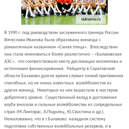
В 1990 г. под руководством заслуженного тренера России
Вячеслава Иванова была образована команда с
романтичным названием «Синяя птица».
Впоследствии
она стала именоваться более реалистично – «Балаковская
АЭС»,
что соответствовало месту дислокации коллектива и
источникам финансирования.
Райцентр в Саратовской
области Балаково долгое время служил точкой притяжения
способных, но не очень известных
волейболисток из
других команд.
Некоторые из них вырастали в мастеров
добротного уровня.
Существенный вклад в достижения
клуба вносили и сильные волейболистки из сопредельных
стран (М.Ликторас, А.Подолец, Ю.Свистина и др.).
Немаловажно, что в г.Балаково
наладили систему
подготовки собственных волейбольных резервов, и в