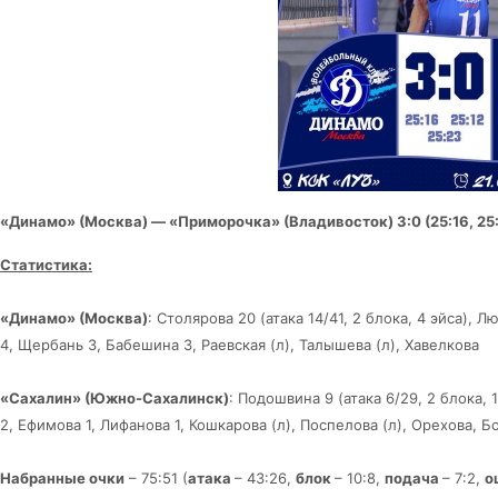
«Динамо» (Москва) — «Приморочка» (Владивосток) 3:0 (25:16, 25:1
Статистика:
«Динамо» (Москва)
: Столярова 20 (атака 14/41, 2 блока, 4 эйса),
Лю
4,
Щербань 3, Бабешина 3, Раевская (л), Талышева (л), Хавелкова
«Сахалин» (Южно-Сахалинск)
: Подошвина 9 (атака 6/29, 2 блока, 
2, Ефимова 1, Лифанова 1, Кошкарова (л), Поспелова (л), Орехова, Б
Набранные очки
– 75:51 (
атака
– 43:26,
блок
– 10:8,
подача
– 7:2,
о