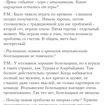
- Яркое событие - игра с итальянками. Какие
ощущения остались от игры?
Р.М.: Было тяжело играть по времени - слишком
поздно получается... Начали хорошо, потом
столкнулись с традиционной для нас проблемой -
второй сет, играли плохо. Пятая партия - отдельный
момент. Мы играли очко в очко, потом возникла
проблема со счетом. В общем, матч был
интересный.
- Распевание гимнов и кричалок итальянскими
болельщиками не помешало?
Р.М.: У итальянок хорошие болельщики, но я играла
в таких странах, как Турция и Азербайджан. Там
болеют действительно громко! Когда набивается
полный зал мужчин, и все кричат и шумят, не
слышно даже своих мыслей, не только партнеров по
команде. Итальянские болельщики выглядят очень
организованно. Так что нет, болельщики не мешали.
- Почему такая проблема во втором сете? Теряете
концентрацию или противник успевает принять