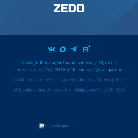
115035, г. Москва, ул. Садовническая, д.24, стр.6.
Тел./факс: +7 (495) 980-98-57. E-mail:
sport@avangard.ru
© Женский волейбольный клуб «Динамо» (Москва), 2026
©
Дизайн и разработка сайта
- «Инфодизайн» , 2006—2026