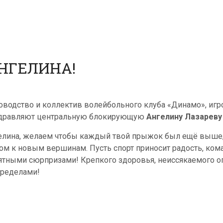
НГЕЛИНА!
оводство и коллектив волейбольного клуба «Динамо», игр
дравляют центральную блокирующую
Ангелину Лазареву
елина, желаем чтобы каждый твой прыжок был ещё выше, 
ом к новым вершинам. Пусть спорт приносит радость, ком
ятными сюрпризами! Крепкого здоровья, неиссякаемого оп
пределами!