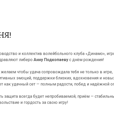
НЯ!
оводство и коллектив волейбольного клуба «Динамо», игр
дравляют либеро
Анну Подкопаеву
с днём рождения!
, желаем чтобы удача сопровождала тебя не только в игре,
итивных эмоций, поддержки близких, вдохновения и новы
ет как удачный сет — полным радости, побед и надёжной о
ть защита всегда будет непробиваемой, приём — стабильн
вольствие и гордость за свою игру!