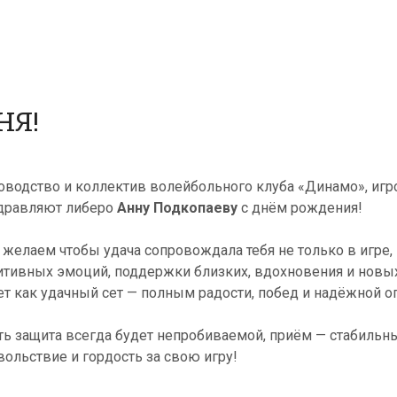
НЯ!
оводство и коллектив волейбольного клуба «Динамо», игр
дравляют либеро
Анну Подкопаеву
с днём рождения!
, желаем чтобы удача сопровождала тебя не только в игре,
итивных эмоций, поддержки близких, вдохновения и новы
ет как удачный сет — полным радости, побед и надёжной о
ть защита всегда будет непробиваемой, приём — стабильн
вольствие и гордость за свою игру!