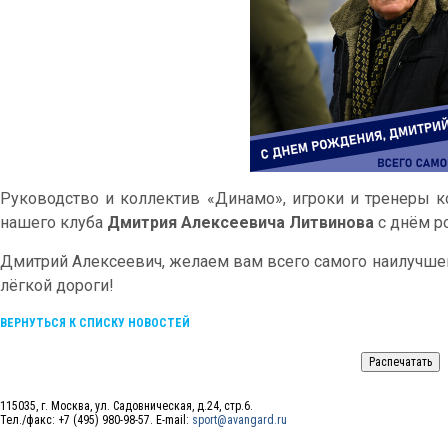
Руководство и коллектив «Динамо», игроки и тренеры 
нашего клуба
Дмитрия Алексеевича Литвинова
с днём р
Дмитрий Алексеевич, желаем вам всего самого наилучшего
лёгкой дороги!
ВЕРНУТЬСЯ К СПИСКУ НОВОСТЕЙ
115035, г. Москва, ул. Садовническая, д.24, стр.6.
Тел./факс: +7 (495) 980-98-57. E-mail:
sport@avangard.ru