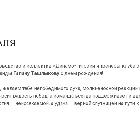
АЛЯ!
оводство и коллектив «Динамо», игроки и тренеры клуба 
манды
Галину Ташлыкову
с днём рождения!
я, желаем тебе непобедимого духа, молниеносной реакции 
носит радость побед, а команда всегда поддерживает и вд
ргия — неиссякаемой, а удача — верной спутницей на пути