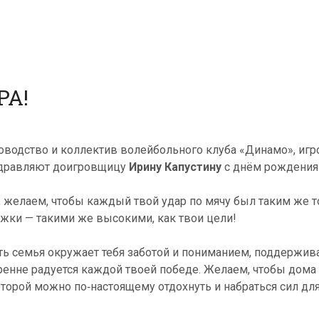
РА!
оводство и коллектив волейбольного клуба «Динамо», игр
дравляют доигровщицу
Ирину Капустину
с днём рождения
, желаем, чтобы каждый твой удар по мячу был таким же т
жки — такими же высокими, как твои цели!
ть семья окружает тебя заботой и пониманием, поддержи
ренне радуется каждой твоей победе. Желаем, чтобы дома 
оторой можно по‑настоящему отдохнуть и набраться сил д