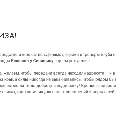
ИЗА!
оводство и коллектив «Динамо», игроки и тренеры клуба
манды
Елизавету Синицыну
с днём рождения!
а, желаем, чтобы передачи всегда находили адресата — и в
ез край, а силы никогда не заканчивались, чтобы рядом бы
имностью на твою доброту и поддержку! Крепкого здоровь
их силах, вдохновения для новых свершений и веры в себ