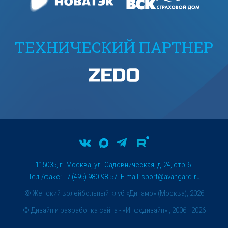
ТЕХНИЧЕСКИЙ ПАРТНЕР
115035, г. Москва, ул. Садовническая, д.24, стр.6.
Тел./факс: +7 (495) 980-98-57. E-mail:
sport@avangard.ru
© Женский волейбольный клуб «Динамо» (Москва), 2026
©
Дизайн и разработка сайта
- «Инфодизайн» , 2006—2026