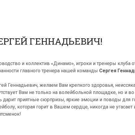
ЕРГЕЙ ГЕННАДЬЕВИЧ!
оводство и коллектив «Динамо», игроки и тренеры клуба
занности главного тренера нашей команды
Сергея Геннад
гей Геннадьевич, желаем Вам крепкого здоровья, неиссяка
утствует Вам не только на волейбольной площадке, но и в
ь дарит приятные сюрпризы, яркие эмоции и поводы для г
ейболу, которая горит в Вашем сердце, никогда не угасает
ртсменок!