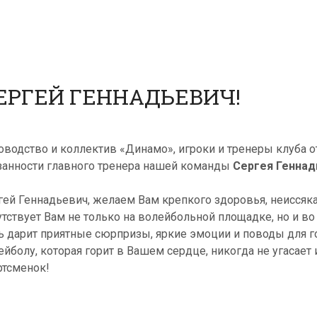
ЕРГЕЙ ГЕННАДЬЕВИЧ!
оводство и коллектив «Динамо», игроки и тренеры клуба
занности главного тренера нашей команды
Сергея Геннад
гей Геннадьевич, желаем Вам крепкого здоровья, неиссяка
утствует Вам не только на волейбольной площадке, но и в
ь дарит приятные сюрпризы, яркие эмоции и поводы для г
ейболу, которая горит в Вашем сердце, никогда не угасает
ртсменок!