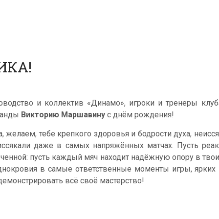
ИКА!
оводство и коллектив «Динамо», игроки и тренеры клу
манды
Викторию Маршавину
с днём рождения!
а, желаем, тебе крепкого здоровья и бодрости духа, неис
иссякали даже в самых напряжённых матчах. Пусть реак
оченной: пусть каждый мяч находит надёжную опору в твои
днокровия в самые ответственные моменты игры, ярких
демонстрировать всё своё мастерство!