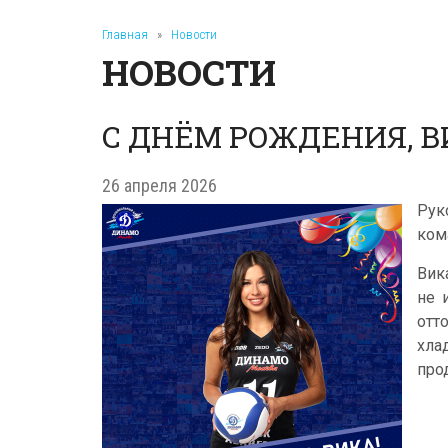
Главная
»
Новости
НОВОСТИ
С ДНЁМ РОЖДЕНИЯ, В
26 апреля 2026
Рук
ко
Вик
не 
отт
хла
про